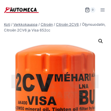
Siirry
sisältöön
0
Koti
/
Verkkokauppa
/
Citroën
/
Citroën 2CV6
/
Öljynsuodatin,
Citroën 2CV6 ja Visa 652cc