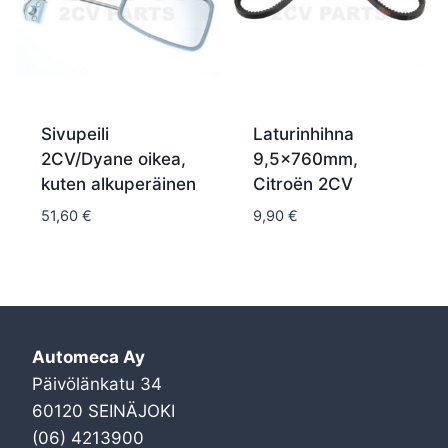
Sivupeili
Laturinhihna
2CV/Dyane oikea,
9,5x760mm,
kuten alkuperäinen
Citroën 2CV
51,60
€
9,90
€
Automeca Ay
Päivölänkatu 34
60120 SEINÄJOKI
(06) 4213900