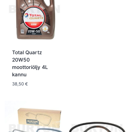
Total Quartz
20W50
moottoriöljy 4L
kannu
38,50
€