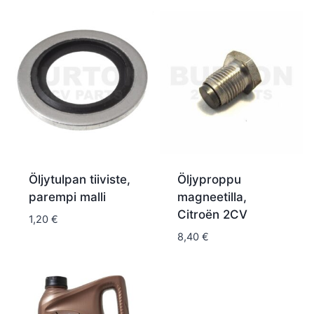
Öljytulpan tiiviste,
Öljyproppu
parempi malli
magneetilla,
Citroën 2CV
1,20
€
8,40
€