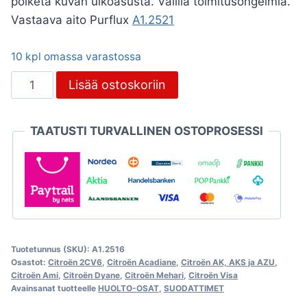
poiketa kuvan ulkoasusta. Välillä toimitusongelmia.
Vastaava aito Purflux
A1.2521
10 kpl omassa varastossa
Öljynsuodatin,
Lisää ostoskoriin
Citroën
2CV6
TAATUSTI TURVALLINEN OSTOPROSESSI
ja
Visa
652cc
määrä
Tuotetunnus (SKU):
A1.2516
Osastot:
Citroën 2CV6
,
Citroën Acadiane
,
Citroën AK, AKS ja AZU
,
Citroën Ami
,
Citroën Dyane
,
Citroën Mehari
,
Citroën Visa
Avainsanat tuotteelle
HUOLTO-OSAT
,
SUODATTIMET