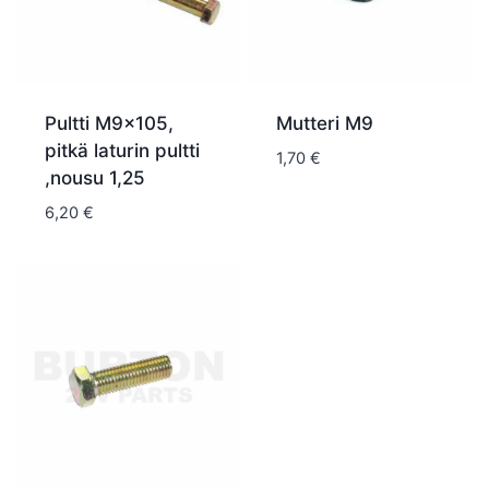
Pultti M9x105,
Mutteri M9
pitkä laturin pultti
1,70
€
,nousu 1,25
6,20
€