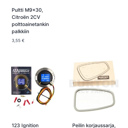
Pultti M9x30,
Citroën 2CV
polttoainetankin
palkkiin
3,55
€
123 Ignition
Peilin korjaussarja,