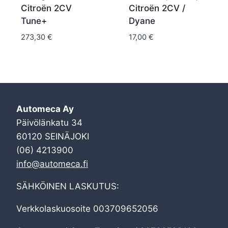
Citroën 2CV
Citroën 2CV /
Tune+
Dyane
273,30
€
17,00
€
Automeca Ay
Päivölänkatu 34
60120 SEINÄJOKI
(06) 4213900
info@automeca.fi
SÄHKÖINEN LASKUTUS:
Verkkolaskuosoite 003709652056