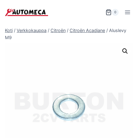
Siirry
sisältöön
0
Koti
/
Verkkokauppa
/
Citroën
/
Citroën Acadiane
/
Aluslevy
M9