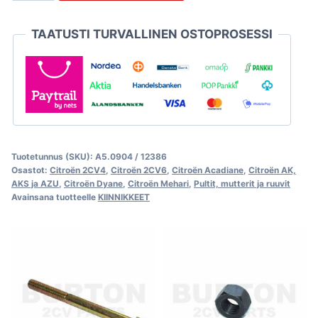
määrä
TAATUSTI TURVALLINEN OSTOPROSESSI
Tuotetunnus (SKU):
A5.0904 / 12386
Osastot:
Citroën 2CV4
,
Citroën 2CV6
,
Citroën Acadiane
,
Citroën AK,
AKS ja AZU
,
Citroën Dyane
,
Citroën Mehari
,
Pultit, mutterit ja ruuvit
Avainsana tuotteelle
KIINNIKKEET