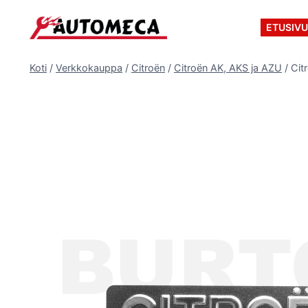
Siirry
sisältöön
ETUSIV
Koti
/
Verkkokauppa
/
Citroën
/
Citroën AK, AKS ja AZU
/
Cit