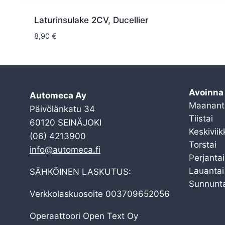
Laturinsulake 2CV, Ducellier
8,90
€
Avoinna
Automeca Ay
Maanant
Päivölänkatu 34
Tiistai
60120 SEINÄJOKI
Keskiviik
(06) 4213900
Torstai
info@automeca.fi
Perjantai
Lauantai
SÄHKÖINEN LASKUTUS:
Sunnunta
Verkkolaskuosoite 003709652056
Operaattoori Open Text Oy