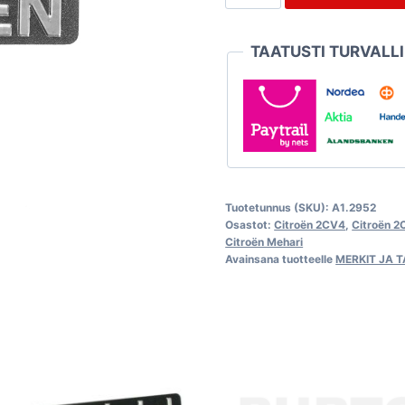
merkki
määrä
TAATUSTI TURVALL
Tuotetunnus (SKU):
A1.2952
Osastot:
Citroën 2CV4
,
Citroën 
Citroën Mehari
Avainsana tuotteelle
MERKIT JA 