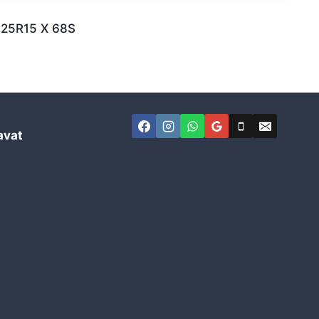
125R15 X 68S
avat