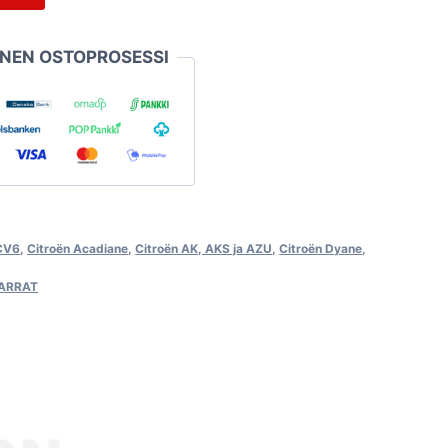
INEN OSTOPROSESSI
2CV6
,
Citroën Acadiane
,
Citroën AK, AKS ja AZU
,
Citroën Dyane
,
TARRAT