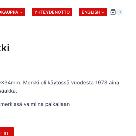
OKAUPPA
YHTEYDENOTTO
ENGLISH
0
ki
60x34mm. Merkki oli käytössä vuodesta 1973 aina
saakka.
ka merkissä valmiina paikallaan
riin