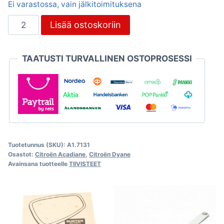
Ei varastossa, vain jälkitoimituksena
Dyane
Lisää ostoskoriin
/
Acadiane
TAATUSTI TURVALLINEN OSTOPROSESSI
etulokasuojan
tiivistemuovi,
sininen
määrä
Tuotetunnus (SKU):
A1.7131
Osastot:
Citroën Acadiane
,
Citroën Dyane
Avainsana tuotteelle
TIIVISTEET