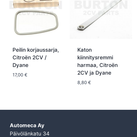
Peilin korjaussarja,
Katon
Citroën 2CV /
kiinnitysremmi
Dyane
harmaa, Citroën
2CV ja Dyane
17,00
€
8,80
€
Automeca Ay
Päivölänkatu 34