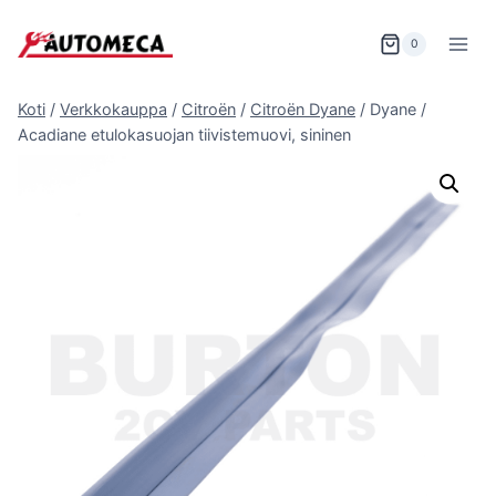
Siirry
sisältöön
0
Koti
/
Verkkokauppa
/
Citroën
/
Citroën Dyane
/
Dyane /
Acadiane etulokasuojan tiivistemuovi, sininen