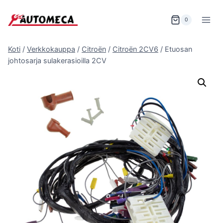
Siirry
sisältöön
0
Koti
/
Verkkokauppa
/
Citroën
/
Citroën 2CV6
/
Etuosan
johtosarja sulakerasioilla 2CV