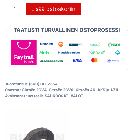
Etuosan
Lisää ostoskoriin
johtosarja
sulakerasioilla
TAATUSTI TURVALLINEN OSTOPROSESSI
2CV
määrä
Tuotetunnus (SKU):
A1.2354
Osastot:
Citroën 2CV4
,
Citroën 2CV6
,
Citroën AK, AKS ja AZU
Avainsanat tuotteelle
SÄHKÖOSAT
,
VALOT