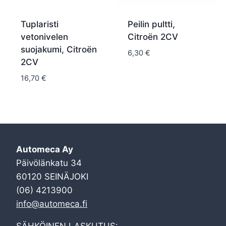
Tuplaristi
Peilin pultti,
vetonivelen
Citroën 2CV
suojakumi, Citroën
6,30
€
2CV
16,70
€
Automeca Ay
Päivölänkatu 34
60120 SEINÄJOKI
(06) 4213900
info@automeca.fi
SÄHKÖINEN LASKUTUS: