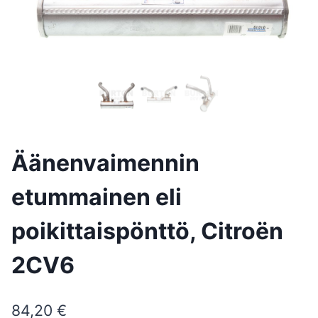
Äänenvaimennin
etummainen eli
poikittaispönttö, Citroën
2CV6
84,20
€