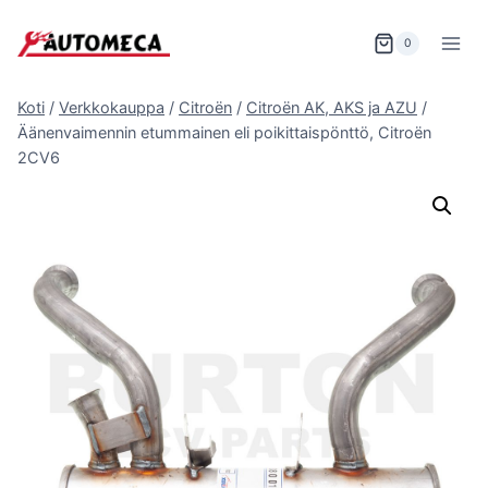
Siirry
sisältöön
0
Koti
/
Verkkokauppa
/
Citroën
/
Citroën AK, AKS ja AZU
/
Äänenvaimennin etummainen eli poikittaispönttö, Citroën
2CV6