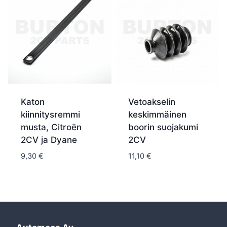
Katon
Vetoakselin
kiinnitysremmi
keskimmäinen
musta, Citroën
boorin suojakumi
2CV ja Dyane
2CV
9,30
€
11,10
€