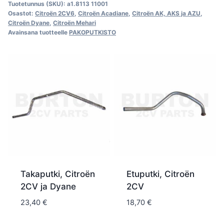
Tuotetunnus (SKU):
a1.8113 11001
Osastot:
Citroën 2CV6
,
Citroën Acadiane
,
Citroën AK, AKS ja AZU
,
Citroën Dyane
,
Citroën Mehari
Avainsana tuotteelle
PAKOPUTKISTO
Takaputki, Citroën
Etuputki, Citroën
2CV ja Dyane
2CV
23,40
€
18,70
€