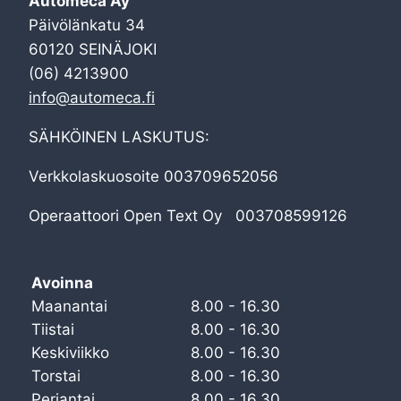
Automeca Ay
Päivölänkatu 34
60120 SEINÄJOKI
(06) 4213900
info@automeca.fi
SÄHKÖINEN LASKUTUS:
Verkkolaskuosoite 003709652056
Operaattoori Open Text Oy 003708599126
Avoinna
Maanantai
8.00 - 16.30
Tiistai
8.00 - 16.30
Keskiviikko
8.00 - 16.30
Torstai
8.00 - 16.30
Perjantai
8.00 - 16.30