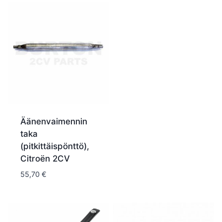
Äänenvaimennin
taka
(pitkittäispönttö),
Citroën 2CV
55,70
€