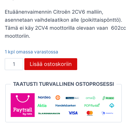
Etuäänenvaimennin Citroën 2CV6 malliin,
asennetaan vaihdelaatikon alle (poikittaispönttö).
Tämä ei käy 2CV4 moottorilla olevaan vaan 602cc
moottoriin.
1 kpl omassa varastossa
Äänenvaimennin
Lisää ostoskoriin
etummainen
eli
TAATUSTI TURVALLINEN OSTOPROSESSI
poikittaispönttö,
Citroën
2CV6
määrä