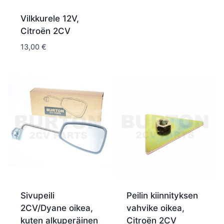
Vilkkurele 12V,
Citroën 2CV
13,00
€
Sivupeili
Peilin kiinnityksen
2CV/Dyane oikea,
vahvike oikea,
kuten alkuperäinen
Citroën 2CV