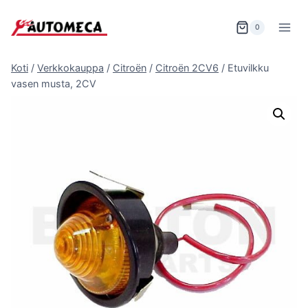
Siirry
sisältöön
0
Koti
/
Verkkokauppa
/
Citroën
/
Citroën 2CV6
/
Etuvilkku
vasen musta, 2CV