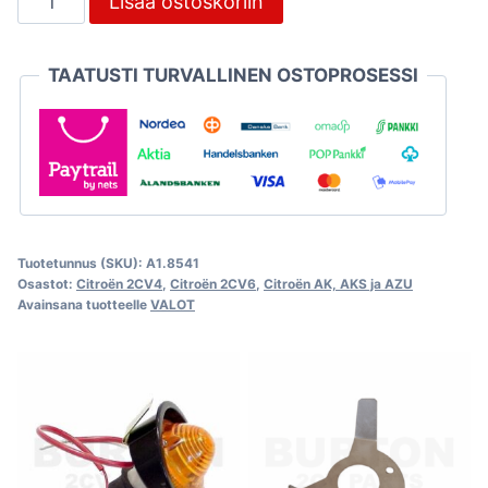
Lisää ostoskoriin
vasen
musta,
TAATUSTI TURVALLINEN OSTOPROSESSI
2CV
määrä
Tuotetunnus (SKU):
A1.8541
Osastot:
Citroën 2CV4
,
Citroën 2CV6
,
Citroën AK, AKS ja AZU
Avainsana tuotteelle
VALOT