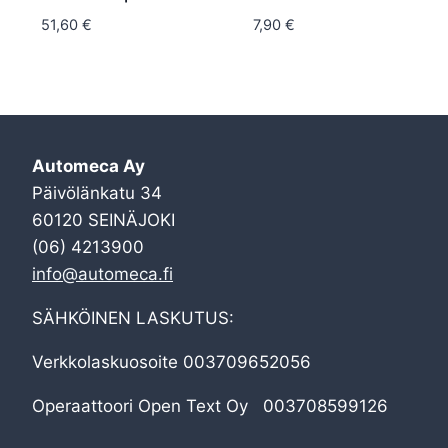
51,60
€
7,90
€
Automeca Ay
Päivölänkatu 34
60120 SEINÄJOKI
(06) 4213900
info@automeca.fi
SÄHKÖINEN LASKUTUS:
Verkkolaskuosoite 003709652056
Operaattoori Open Text Oy 003708599126