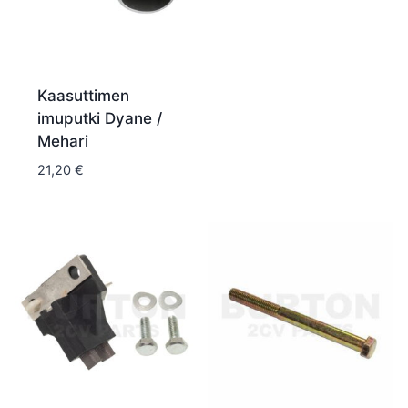
Kaasuttimen
imuputki Dyane /
Mehari
21,20
€