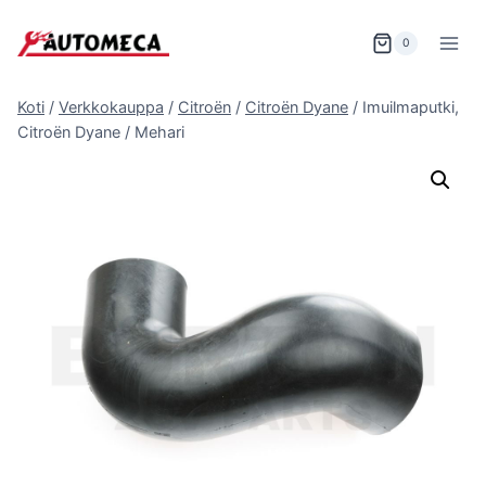
Siirry
sisältöön
0
Koti
/
Verkkokauppa
/
Citroën
/
Citroën Dyane
/
Imuilmaputki,
Citroën Dyane / Mehari