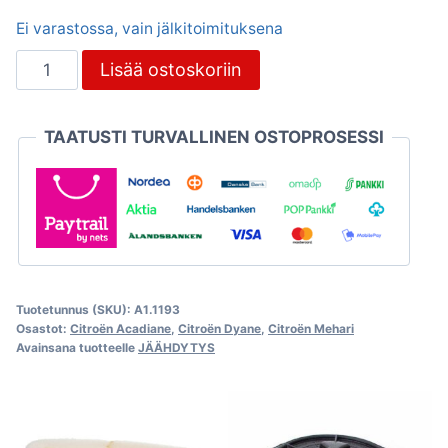
Ei varastossa, vain jälkitoimituksena
Imuilmaputki,
Lisää ostoskoriin
Citroën
Dyane
TAATUSTI TURVALLINEN OSTOPROSESSI
/
Mehari
määrä
Tuotetunnus (SKU):
A1.1193
Osastot:
Citroën Acadiane
,
Citroën Dyane
,
Citroën Mehari
Avainsana tuotteelle
JÄÄHDYTYS