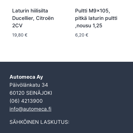
Laturin hiilisilta
Pultti M9x105,
Ducellier, Citroën
pitkä laturin pultti
2CV
,nousu 1,25
19,80
€
6,20
€
Automeca Ay
Päivölänkatu 34
60120 SEINÄJOKI
(06) 4213900
info@automeca.fi
SÄHKÖINEN LASKUTUS: