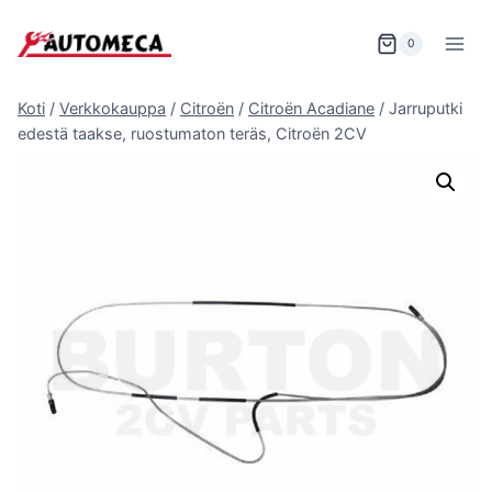
Siirry
sisältöön
0
Koti
/
Verkkokauppa
/
Citroën
/
Citroën Acadiane
/
Jarruputki
edestä taakse, ruostumaton teräs, Citroën 2CV