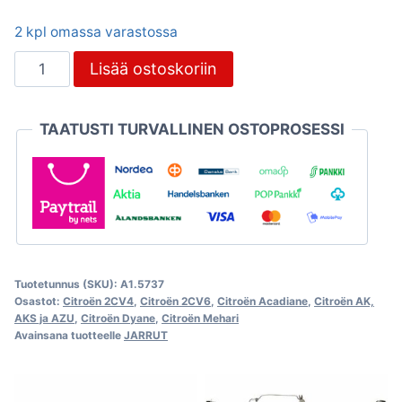
2 kpl omassa varastossa
Jarruputki
Lisää ostoskoriin
edestä
taakse,
TAATUSTI TURVALLINEN OSTOPROSESSI
ruostumaton
teräs,
Citroën
2CV
määrä
Tuotetunnus (SKU):
A1.5737
Osastot:
Citroën 2CV4
,
Citroën 2CV6
,
Citroën Acadiane
,
Citroën AK,
AKS ja AZU
,
Citroën Dyane
,
Citroën Mehari
Avainsana tuotteelle
JARRUT