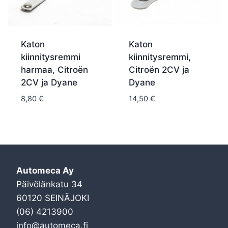
Katon
Katon
kiinnitysremmi
kiinnitysremmi,
harmaa, Citroën
Citroën 2CV ja
2CV ja Dyane
Dyane
8,80
€
14,50
€
Automeca Ay
Päivölänkatu 34
60120 SEINÄJOKI
(06) 4213900
info@automeca.fi