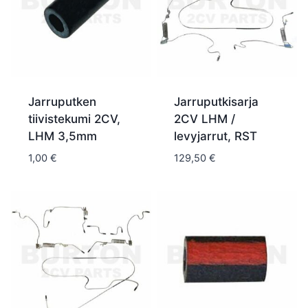
Jarruputken
Jarruputkisarja
tiivistekumi 2CV,
2CV LHM /
LHM 3,5mm
levyjarrut, RST
1,00
€
129,50
€