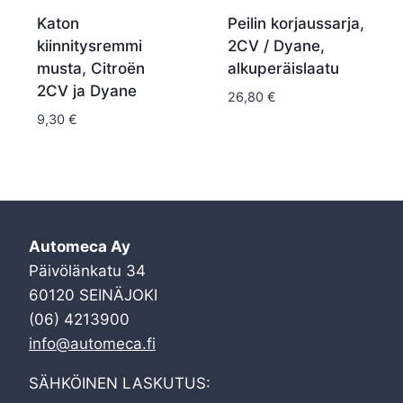
Katon
Peilin korjaussarja,
kiinnitysremmi
2CV / Dyane,
musta, Citroën
alkuperäislaatu
2CV ja Dyane
26,80
€
9,30
€
Automeca Ay
Päivölänkatu 34
60120 SEINÄJOKI
(06) 4213900
info@automeca.fi
SÄHKÖINEN LASKUTUS: