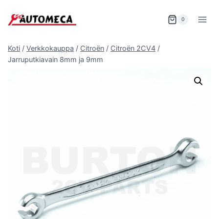
Siirry
sisältöön
0
Koti
/
Verkkokauppa
/
Citroën
/
Citroën 2CV4
/
Jarruputkiavain 8mm ja 9mm