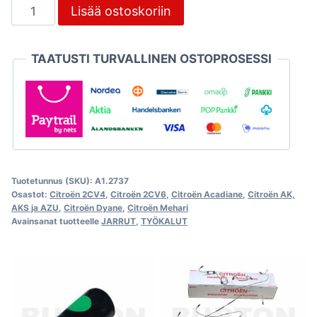
Jarruputkiavain
Lisää ostoskoriin
8mm
ja
TAATUSTI TURVALLINEN OSTOPROSESSI
9mm
määrä
Tuotetunnus (SKU):
A1.2737
Osastot:
Citroën 2CV4
,
Citroën 2CV6
,
Citroën Acadiane
,
Citroën AK,
AKS ja AZU
,
Citroën Dyane
,
Citroën Mehari
Avainsanat tuotteelle
JARRUT
,
TYÖKALUT