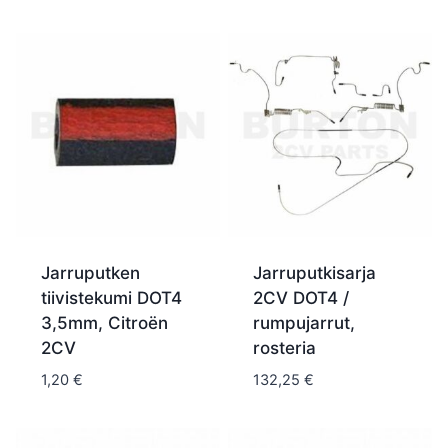
Jarruputken
Jarruputkisarja
tiivistekumi DOT4
2CV DOT4 /
3,5mm, Citroën
rumpujarrut,
2CV
rosteria
1,20
€
132,25
€