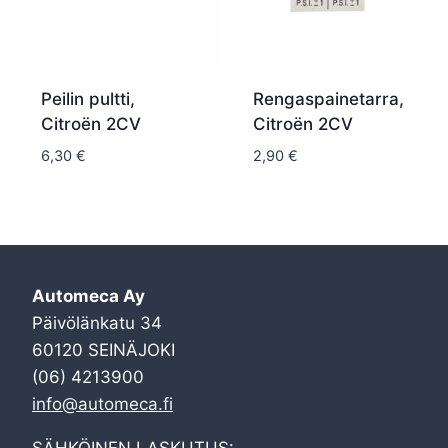
Peilin pultti,
Rengaspainetarra,
Citroën 2CV
Citroën 2CV
6,30
€
2,90
€
Automeca Ay
Päivölänkatu 34
60120 SEINÄJOKI
(06) 4213900
info@automeca.fi
SÄHKÖINEN LASKUTUS: