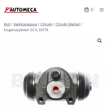
Siirry
sisältöön
0
Koti
/
Verkkokauppa
/
Citroën
/
Citroën Mehari
/
Etujarrusylinteri 2CV, DOT4