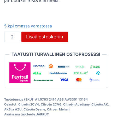
jarruputkelle M8 kierteellä.
5 kpl omassa varastossa
Etujarrusylinteri
Lisää ostoskoriin
2CV,
DOT4
TAATUSTI TURVALLINEN OSTOPROSESSI
määrä
Tuotetunnus (SKU):
A1.5763 2414 ABS AW3351 13164
Osastot:
Citroën 2CV4
,
Citroën 2CV6
,
Citroën Acadiane
,
Citroën AK,
AKS ja AZU
,
Citroën Dyane
,
Citroën Mehari
Avainsana tuotteelle
JARRUT