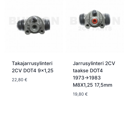
Takajarrusylinteri
Jarrusylinteri 2CV
2CV DOT4 9×1,25
taakse DOT4
1973->1983
22,80
€
M8X1,25 17,5mm
19,80
€