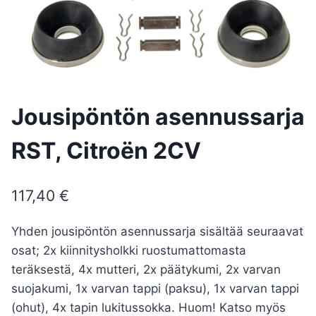
Jousipöntön asennussarja
RST, Citroën 2CV
117,40
€
Yhden jousipöntön asennussarja sisältää seuraavat
osat; 2x kiinnitysholkki ruostumattomasta
teräksestä, 4x mutteri, 2x päätykumi, 2x varvan
suojakumi, 1x varvan tappi (paksu), 1x varvan tappi
(ohut), 4x tapin lukitussokka. Huom! Katso myös