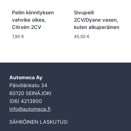
Peilin kiinnityksen
Sivupeili
vahvike oikea,
2CV/Dyane vasen,
Citroën 2CV
kuten alkuperäinen
7,90
€
45,00
€
Automeca Ay
Päivölänkatu 34
60120 SEINÄJOKI
(06) 4213900
info@automeca.fi
SÄHKÖINEN LASKUTUS: