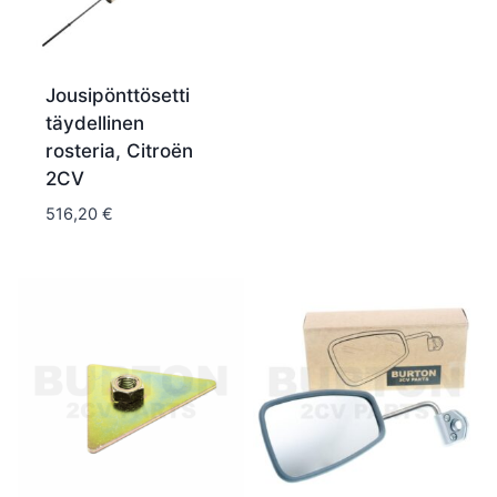
Jousipönttösetti
täydellinen
rosteria, Citroën
2CV
516,20
€