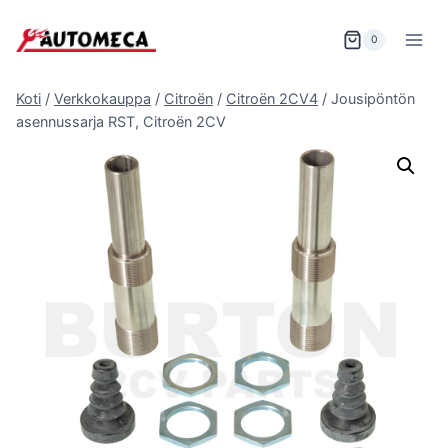
Siirry
sisältöön
0
Koti
/
Verkkokauppa
/
Citroën
/
Citroën 2CV4
/
Jousipöntön
asennussarja RST, Citroën 2CV