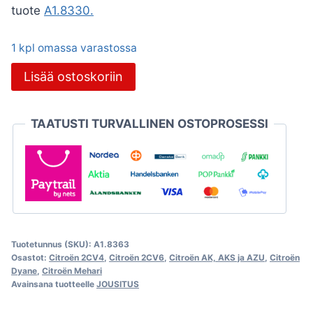
tuote
A1.8330.
1 kpl omassa varastossa
Jousipöntön
Lisää ostoskoriin
asennussarja
RST,
TAATUSTI TURVALLINEN OSTOPROSESSI
Citroën
2CV
määrä
Tuotetunnus (SKU):
A1.8363
Osastot:
Citroën 2CV4
,
Citroën 2CV6
,
Citroën AK, AKS ja AZU
,
Citroën
Dyane
,
Citroën Mehari
Avainsana tuotteelle
JOUSITUS