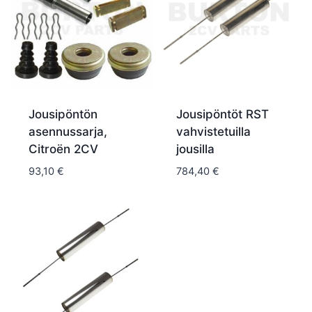
Jousipöntön
Jousipöntöt RST
asennussarja,
vahvistetuilla
Citroën 2CV
jousilla
93,10
€
784,40
€