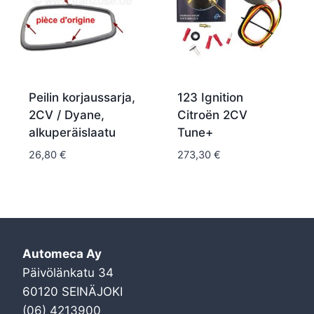
Peilin korjaussarja,
123 Ignition
2CV / Dyane,
Citroën 2CV
alkuperäislaatu
Tune+
26,80
€
273,30
€
Automeca Ay
Päivölänkatu 34
60120 SEINÄJOKI
(06) 4213900