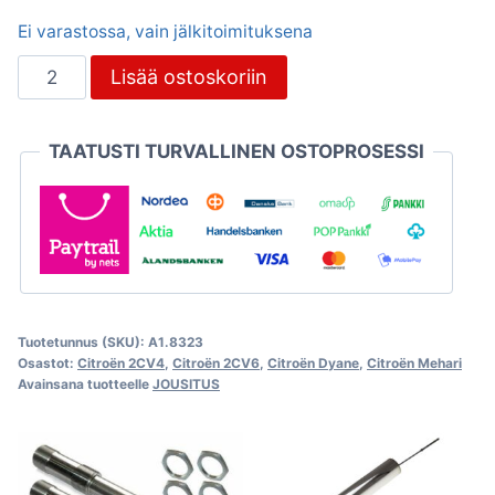
Ei varastossa, vain jälkitoimituksena
Jousipöntön
Lisää ostoskoriin
korjaussarja
RST,
TAATUSTI TURVALLINEN OSTOPROSESSI
Citroën
2CV
määrä
Tuotetunnus (SKU):
A1.8323
Osastot:
Citroën 2CV4
,
Citroën 2CV6
,
Citroën Dyane
,
Citroën Mehari
Avainsana tuotteelle
JOUSITUS