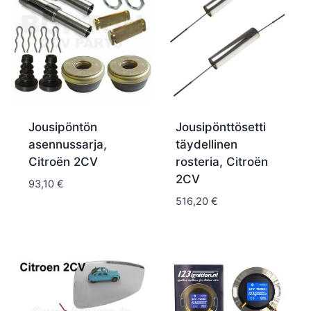
Jousipöntön
Jousipönttösetti
asennussarja,
täydellinen
Citroën 2CV
rosteria, Citroën
2CV
93,10
€
516,20
€