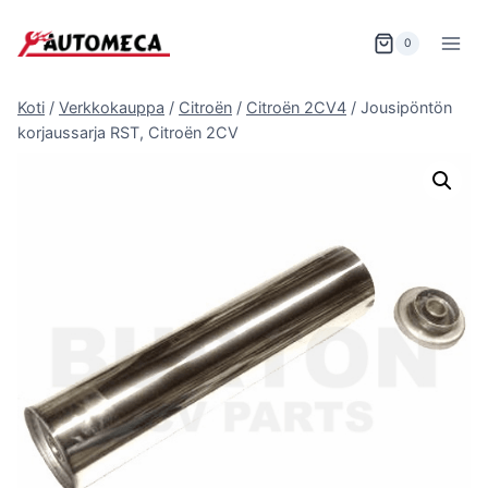
Siirry
sisältöön
0
Koti
/
Verkkokauppa
/
Citroën
/
Citroën 2CV4
/
Jousipöntön
korjaussarja RST, Citroën 2CV