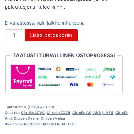
palautusjousi tulee kiinni.
Ei varastossa, vain jälkitoimituksena
Kaasutangon
Lisää ostoskoriin
jousen
kiinnike,
TAATUSTI TURVALLINEN OSTOPROSESSI
Citroën
2CV,
Dyane,
Mehari
ja
Ami
määrä
Tuotetunnus (SKU):
A1.1288
Osastot:
Citroën 2CV4
,
Citroën 2CV6
,
Citroën AK, AKS ja AZU
,
Citroën
Ami
,
Citroën Dyane
,
Citroën Mehari
Avainsana tuotteelle
HALLINTALAITTEET