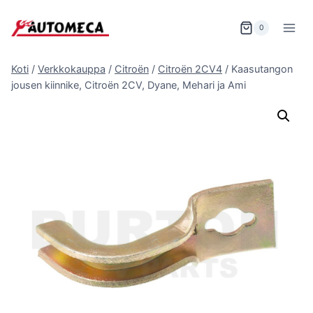
Siirry
sisältöön
0
Koti
/
Verkkokauppa
/
Citroën
/
Citroën 2CV4
/
Kaasutangon
jousen kiinnike, Citroën 2CV, Dyane, Mehari ja Ami