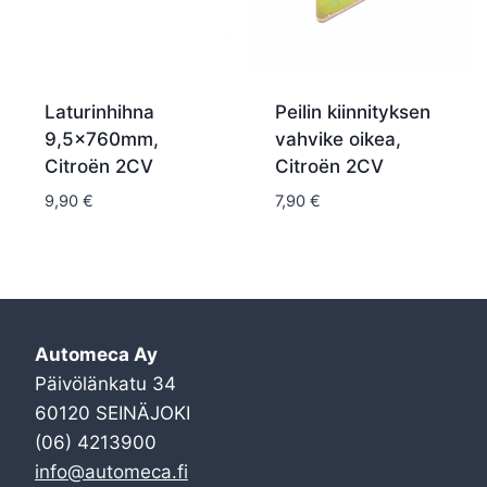
Laturinhihna
Peilin kiinnityksen
9,5x760mm,
vahvike oikea,
Citroën 2CV
Citroën 2CV
9,90
€
7,90
€
Automeca Ay
Päivölänkatu 34
60120 SEINÄJOKI
(06) 4213900
info@automeca.fi