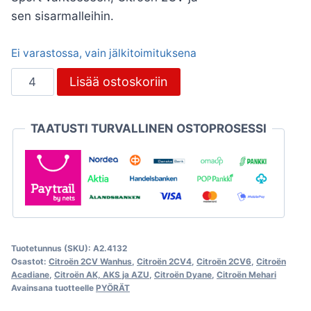
sen sisarmalleihin.
Ei varastossa, vain jälkitoimituksena
Keskiökuppi
Lisää ostoskoriin
kromattu
Burton
TAATUSTI TURVALLINEN OSTOPROSESSI
Sport
vanteeseen,
Citroën
2CV
määrä
Tuotetunnus (SKU):
A2.4132
Osastot:
Citroën 2CV Wanhus
,
Citroën 2CV4
,
Citroën 2CV6
,
Citroën
Acadiane
,
Citroën AK, AKS ja AZU
,
Citroën Dyane
,
Citroën Mehari
Avainsana tuotteelle
PYÖRÄT