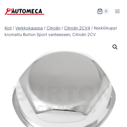
Siirry
sisältöön
0
Koti
/
Verkkokauppa
/
Citroën
/
Citroën 2CV4
/
Keskiökuppi
kromattu Burton Sport vanteeseen, Citroën 2CV