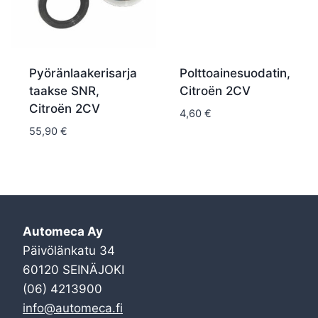
Pyöränlaakerisarja
Polttoainesuodatin,
taakse SNR,
Citroën 2CV
Citroën 2CV
4,60
€
55,90
€
Automeca Ay
Päivölänkatu 34
60120 SEINÄJOKI
(06) 4213900
info@automeca.fi