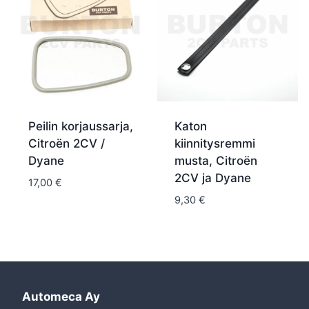
Peilin korjaussarja,
Katon
Citroën 2CV /
kiinnitysremmi
Dyane
musta, Citroën
2CV ja Dyane
17,00
€
9,30
€
Automeca Ay