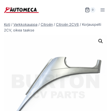
Siirry
sisältöön
0
Koti
/
Verkkokauppa
/
Citroën
/
Citroën 2CV6
/
Korjauspelti
2CV, oikea taakse