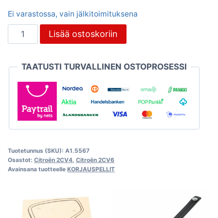
Ei varastossa, vain jälkitoimituksena
Korjauspelti
Lisää ostoskoriin
2CV,
oikea
TAATUSTI TURVALLINEN OSTOPROSESSI
taakse
määrä
Tuotetunnus (SKU):
A1.5567
Osastot:
Citroën 2CV4
,
Citroën 2CV6
Avainsana tuotteelle
KORJAUSPELLIT