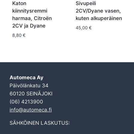
Katon
Sivupeili
kiinnitysremmi
2CV/Dyane vasen,
harmaa, Citroën
kuten alkuperäinen
2CV ja Dyane
45,00
€
8,80
€
Automeca Ay
Päivölänkatu 34
60120 SEINÄJOKI
(06) 4213900
info@automeca.fi
SÄHKÖINEN LASKUTUS: