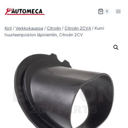
Siirry
sisältöön
0
Koti
/
Verkkokauppa
/
Citroën
/
Citroën 2CV4
/
Kumi
huurteenpoiston läpivientiin, Citroën 2CV