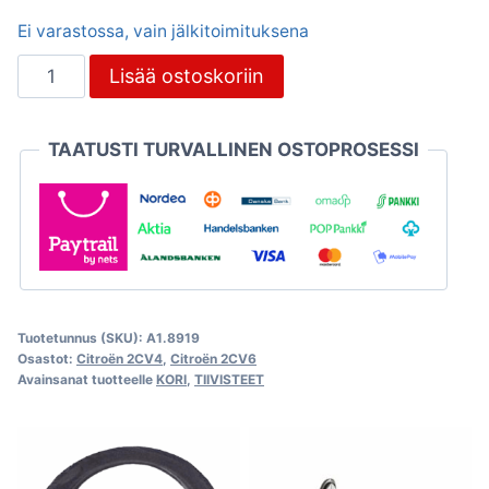
Ei varastossa, vain jälkitoimituksena
Kumi
Lisää ostoskoriin
huurteenpoiston
läpivientiin,
TAATUSTI TURVALLINEN OSTOPROSESSI
Citroën
2CV
määrä
Tuotetunnus (SKU):
A1.8919
Osastot:
Citroën 2CV4
,
Citroën 2CV6
Avainsanat tuotteelle
KORI
,
TIIVISTEET