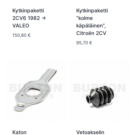
Kytkinpaketti
Kytkinpaketti
2CV6 1982 ->
”kolme
VALEO
käpäläinen”,
Citroën 2CV
150,80
€
95,70
€
Katon
Vetoakselin