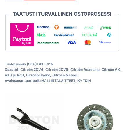
2CV
TAATUSTI TURVALLINEN OSTOPROSESSI
määrä
Tuotetunnus (SKU):
A1.3315
Osastot:
Citroën 2CV4
,
Citroën 2CV6
,
Citroën Acadiane
,
Citroën AK,
AKS ja AZU
,
Citroën Dyane
,
Citroën Mehari
Avainsanat tuotteelle
HALLINTALAITTEET
,
KYTKIN