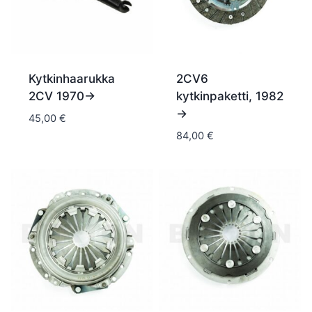
Kytkinhaarukka
2CV6
2CV 1970->
kytkinpaketti, 1982
->
45,00
€
84,00
€