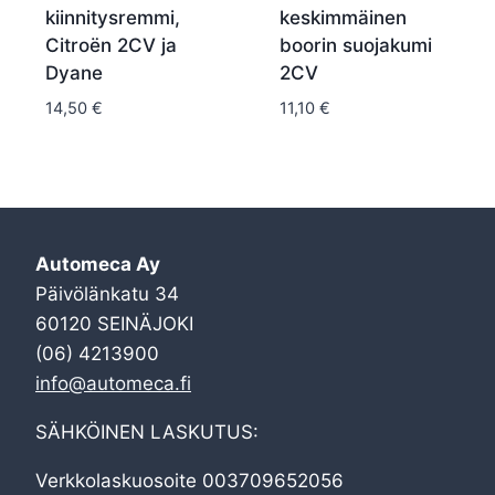
kiinnitysremmi,
keskimmäinen
Citroën 2CV ja
boorin suojakumi
Dyane
2CV
14,50
€
11,10
€
Automeca Ay
Päivölänkatu 34
60120 SEINÄJOKI
(06) 4213900
info@automeca.fi
SÄHKÖINEN LASKUTUS:
Verkkolaskuosoite 003709652056