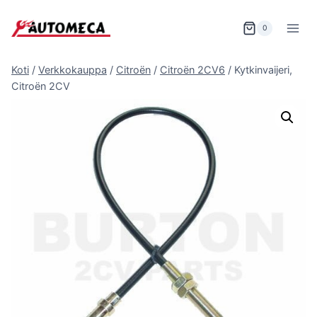
Siirry
sisältöön
0
Koti
/
Verkkokauppa
/
Citroën
/
Citroën 2CV6
/
Kytkinvaijeri,
Citroën 2CV