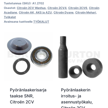
Tuotetunnus (SKU):
A1.2702
Osastot:
Citroën 2CV Wanhus
,
Citroën 2CV4
,
Citroën 2CV6
,
Citroën
Acadiane
,
Citroën AK, AKS ja AZU
,
Citroën Dyane
,
Citroën Mehari
,
Työkalut
Avainsana tuotteelle
TYÖKALUT
Pyöränlaakerisarja
Pyöränlaakerin
taakse SNR,
irroitus- ja
Citroën 2CV
asennustyökalu,
Citroën 2CV