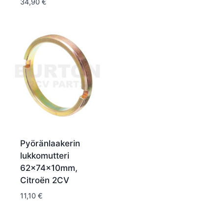
34,90
€
Pyöränlaakerin
lukkomutteri
62x74x10mm,
Citroën 2CV
11,10
€