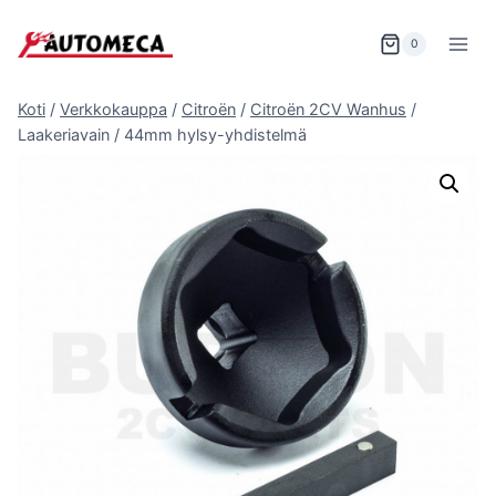
Siirry
sisältöön
0
Koti
/
Verkkokauppa
/
Citroën
/
Citroën 2CV Wanhus
/
Laakeriavain / 44mm hylsy-yhdistelmä