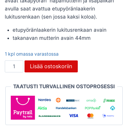
avaat takapyörän napamutterin ja lisäpalikan
avulla saat avattua etupyöränlaakerin
lukitusrenkaan (sen jossa kaksi koloa).
etupyöränlaakerin lukitusrenkaan avain
takanavan mutterin avain 44mm
1 kpl omassa varastossa
Laakeriavain
Lisää ostoskoriin
/
44mm
TAATUSTI TURVALLINEN OSTOPROSESSI
hylsy-
yhdistelmä
määrä