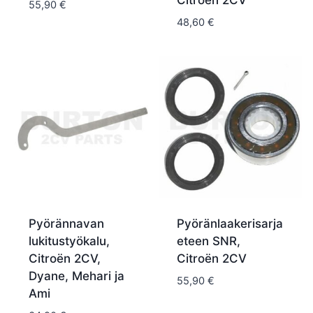
55,90
€
48,60
€
Pyörännavan
Pyöränlaakerisarja
lukitustyökalu,
eteen SNR,
Citroën 2CV,
Citroën 2CV
Dyane, Mehari ja
55,90
€
Ami