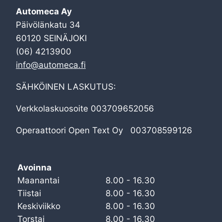
Automeca Ay
Päivölänkatu 34
60120 SEINÄJOKI
(06) 4213900
info@automeca.fi
SÄHKÖINEN LASKUTUS:
Verkkolaskuosoite 003709652056
Operaattoori Open Text Oy 003708599126
Avoinna
Maanantai
8.00 - 16.30
Tiistai
8.00 - 16.30
Keskiviikko
8.00 - 16.30
Torstai
8.00 - 16.30