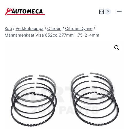
Siirry
sisältöön
0
Koti
/
Verkkokauppa
/
Citroën
/
Citroën Dyane
/
Männänrenkaat Visa 652cc Ø77mm 1,75-2-4mm