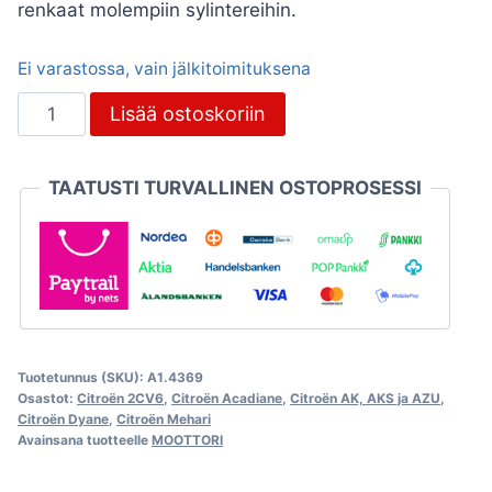
renkaat molempiin sylintereihin.
Ei varastossa, vain jälkitoimituksena
Männänrenkaat
Lisää ostoskoriin
Visa
652cc
TAATUSTI TURVALLINEN OSTOPROSESSI
Ø77mm
1,75-
2-
4mm
määrä
Tuotetunnus (SKU):
A1.4369
Osastot:
Citroën 2CV6
,
Citroën Acadiane
,
Citroën AK, AKS ja AZU
,
Citroën Dyane
,
Citroën Mehari
Avainsana tuotteelle
MOOTTORI