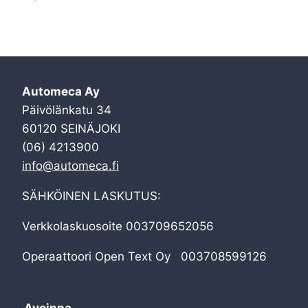
Automeca Ay
Päivölänkatu 34
60120 SEINÄJOKI
(06) 4213900
info@automeca.fi
SÄHKÖINEN LASKUTUS:
Verkkolaskuosoite 003709652056
Operaattoori Open Text Oy 003708599126
Avoinna