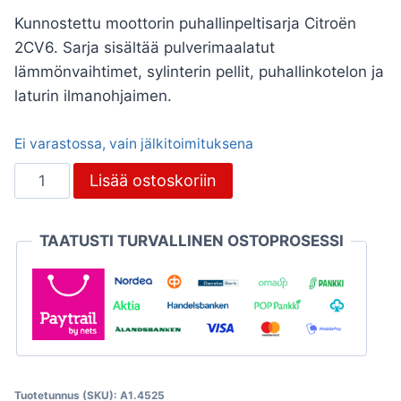
Kunnostettu moottorin puhallinpeltisarja Citroën
2CV6. Sarja sisältää pulverimaalatut
lämmönvaihtimet, sylinterin pellit, puhallinkotelon ja
laturin ilmanohjaimen.
Ei varastossa, vain jälkitoimituksena
Moottorin
Lisää ostoskoriin
puhallinpeltisarja
2CV6,
TAATUSTI TURVALLINEN OSTOPROSESSI
kunnostettu
määrä
Tuotetunnus (SKU):
A1.4525