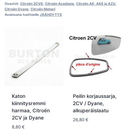
Osastot:
Citroën 2CV6
,
Citroën Acadiane
,
Citroën AK, AKS ja AZU
,
Citroën Dyane
,
Citroën Mehari
Avainsana tuotteelle
JÄÄHDYTYS
Katon
Peilin korjaussarja,
kiinnitysremmi
2CV / Dyane,
harmaa, Citroën
alkuperäislaatu
2CV ja Dyane
26,80
€
8,80
€