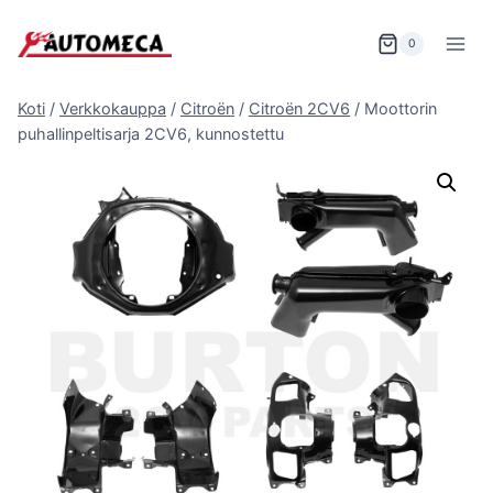
Siirry
sisältöön
0
Koti
/
Verkkokauppa
/
Citroën
/
Citroën 2CV6
/
Moottorin
puhallinpeltisarja 2CV6, kunnostettu