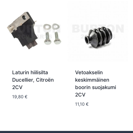
Laturin hiilisilta
Vetoakselin
Ducellier, Citroën
keskimmäinen
2CV
boorin suojakumi
2CV
19,80
€
11,10
€