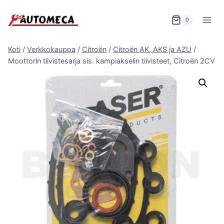
Siirry
sisältöön
0
Koti
/
Verkkokauppa
/
Citroën
/
Citroën AK, AKS ja AZU
/
Moottorin tiivistesarja sis. kampiakselin tiivisteet, Citroën 2CV