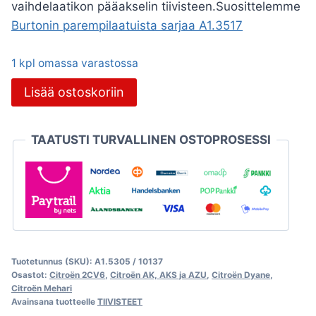
vaihdelaatikon pääakselin tiivisteen.S
uosittelemme
Burtonin parempilaatuista sarjaa A1.3517
1 kpl omassa varastossa
Moottorin
Lisää ostoskoriin
tiivistesarja
sis.
TAATUSTI TURVALLINEN OSTOPROSESSI
kampiakselin
tiivisteet,
Citroën
2CV
määrä
Tuotetunnus (SKU):
A1.5305 / 10137
Osastot:
Citroën 2CV6
,
Citroën AK, AKS ja AZU
,
Citroën Dyane
,
Citroën Mehari
Avainsana tuotteelle
TIIVISTEET