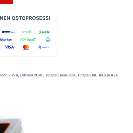
INEN OSTOPROSESSI
troën 2CV4
,
Citroën 2CV6
,
Citroën Acadiane
,
Citroën AK, AKS ja AZU
,