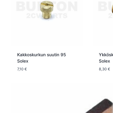
Kakkoskurkun suutin 95
Ykkösk
Solex
Solex
7,10
€
8,30
€