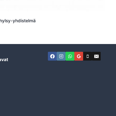
hylsy-yhdistelmä
avat