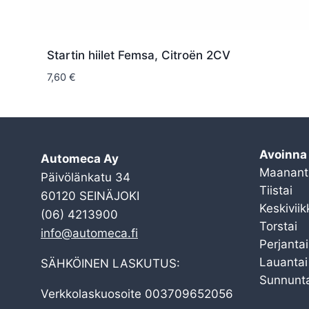
Startin hiilet Femsa, Citroën 2CV
7,60
€
Avoinna
Automeca Ay
Maanant
Päivölänkatu 34
Tiistai
60120 SEINÄJOKI
Keskiviik
(06) 4213900
Torstai
info@automeca.fi
Perjantai
Lauantai
SÄHKÖINEN LASKUTUS:
Sunnunta
Verkkolaskuosoite 003709652056