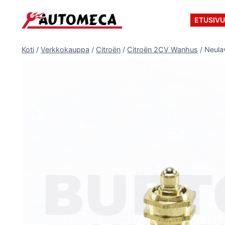
Siirry
sisältöön
ETUSIV
Koti
/
Verkkokauppa
/
Citroën
/
Citroën 2CV Wanhus
/
Neulav