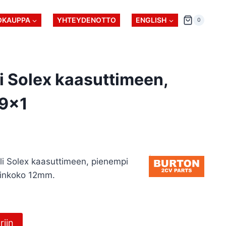
OKAUPPA
YHTEYDENOTTO
ENGLISH
0
li Solex kaasuttimeen,
M9x1
li Solex kaasuttimeen, pienempi
vainkoko 12mm.
riin