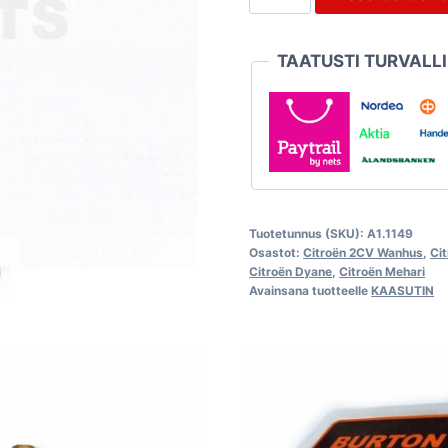
Solex
kaasuttimeen,
TAATUSTI TURVALL
pieni
malli
M9x1
määrä
Tuotetunnus (SKU):
A1.1149
Osastot:
Citroën 2CV Wanhus
,
Ci
Citroën Dyane
,
Citroën Mehari
Avainsana tuotteelle
KAASUTIN