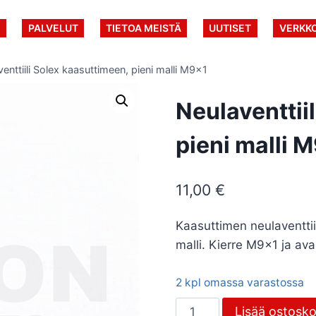
U
PALVELUT
TIETOA MEISTÄ
UUTISET
VERKK
enttiili Solex kaasuttimeen, pieni malli M9x1
Neulaventtii
pieni malli 
11,00
€
Kaasuttimen neulaventtii
malli. Kierre M9x1 ja a
2 kpl omassa varastossa
Neulaventtiili
Lisää ostosko