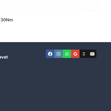
6-30Nm
avat