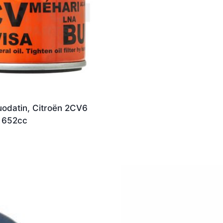
uodatin, Citroën 2CV6
a 652cc