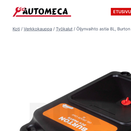
Siirry
sisältöön
ETUSIV
Koti
/
Verkkokauppa
/
Työkalut
/
Öljynvaihto astia 8L, Burton