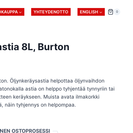
OKAUPPA
YHTEYDENOTTO
ENGLISH
0
astia 8L, Burton
rton. Öljynkeräysastia helpottaa öljynvaihdon
aatonokalla astia on helppo tyhjentää tynnyriin tai
jätteen keräykseen. Muista avata ilmakorkki
, näin tyhjennys on helpompaa.
INEN OSTOPROSESSI