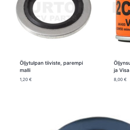
Öljytulpan tiiviste, parempi
Öljyns
malli
ja Vis
1,20
€
8,00
€