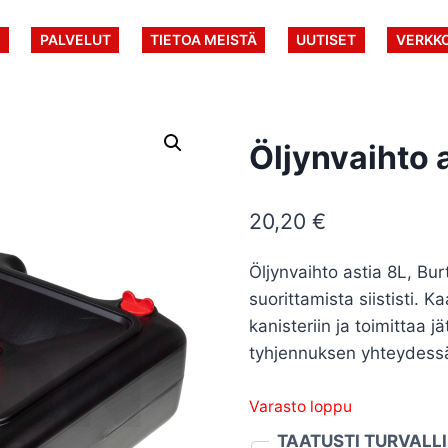
U
PALVELUT
TIETOA MEISTÄ
UUTISET
VERKK
Öljynvaihto 
20,20
€
Öljynvaihto astia 8L, Bu
suorittamista siististi. K
kanisteriin ja toimittaa 
tyhjennuksen yhteydessä
Varasto loppu
TAATUSTI TURVALL