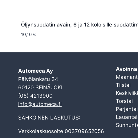
Öljynsuodatin avain, 6 ja 12 koloisille suodattim
10,10
€
Avoinna
Automeca Ay
Maanant
Päivölänkatu 34
Tiistai
60120 SEINÄJOKI
Keskiviik
(06) 4213900
Torstai
info@automeca.fi
Perjantai
Lauantai
SÄHKÖINEN LASKUTUS:
Sunnunta
Verkkolaskuosoite 003709652056