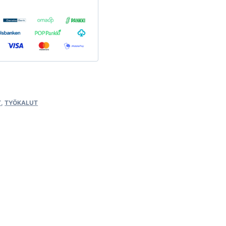
T
,
TYÖKALUT