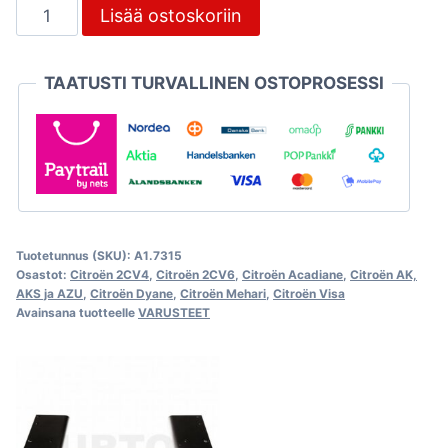
Perävaunun
Lisää ostoskoriin
pistorasia
ja
TAATUSTI TURVALLINEN OSTOPROSESSI
johtosarja,
7-
napainen
määrä
Tuotetunnus (SKU):
A1.7315
Osastot:
Citroën 2CV4
,
Citroën 2CV6
,
Citroën Acadiane
,
Citroën AK,
AKS ja AZU
,
Citroën Dyane
,
Citroën Mehari
,
Citroën Visa
Avainsana tuotteelle
VARUSTEET