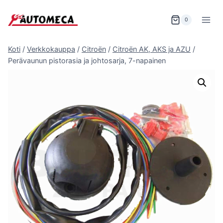
Siirry
sisältöön
0
Koti
/
Verkkokauppa
/
Citroën
/
Citroën AK, AKS ja AZU
/
Perävaunun pistorasia ja johtosarja, 7-napainen