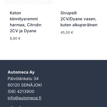
Katon
Sivupeili
kiinnitysremmi
2CV/Dyane vasen,
harmaa, Citroën
kuten alkuperäinen
2CV ja Dyane
45,00
€
8,80
€
Automeca Ay
Päivölänkatu 34
60120 SEINÄJOKI
(06) 4213900
info@automeca.fi