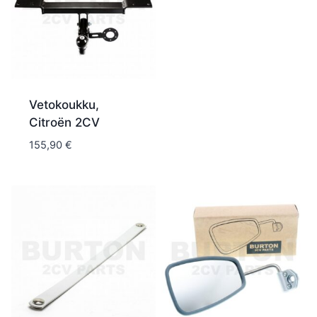
Vetokoukku,
Citroën 2CV
155,90
€