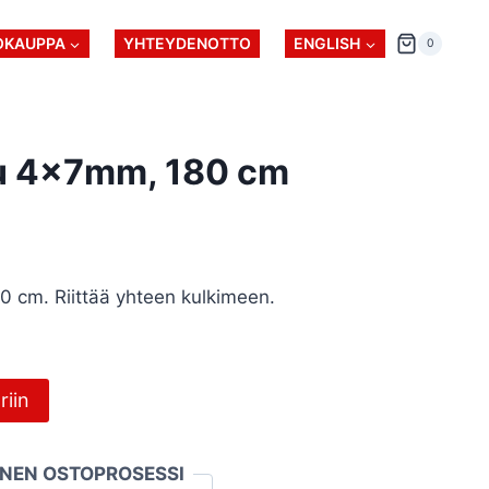
OKAUPPA
YHTEYDENOTTO
ENGLISH
0
ku 4x7mm, 180 cm
0 cm. Riittää yhteen kulkimeen.
riin
INEN OSTOPROSESSI