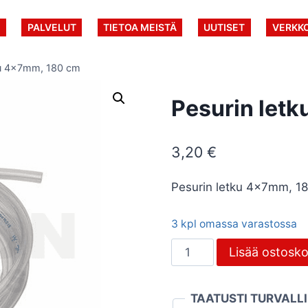
U
PALVELUT
TIETOA MEISTÄ
UUTISET
VERKK
ku 4x7mm, 180 cm
Pesurin let
3,20
€
Pesurin letku 4x7mm, 18
3 kpl omassa varastossa
Pesurin
Lisää ostosko
letku
4x7mm,
TAATUSTI TURVALL
180