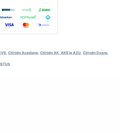
2CV6
,
Citroën Acadiane
,
Citroën AK, AKS ja AZU
,
Citroën Dyane
,
ISTUS