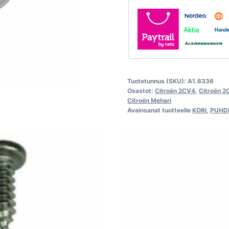
cm
määrä
Tuotetunnus (SKU):
A1.6336
Osastot:
Citroën 2CV4
,
Citroën 
Citroën Mehari
Avainsanat tuotteelle
KORI
,
PUHD