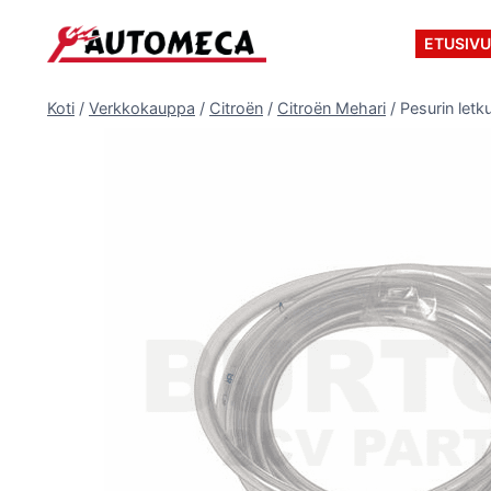
Siirry
sisältöön
ETUSIV
Koti
/
Verkkokauppa
/
Citroën
/
Citroën Mehari
/
Pesurin let