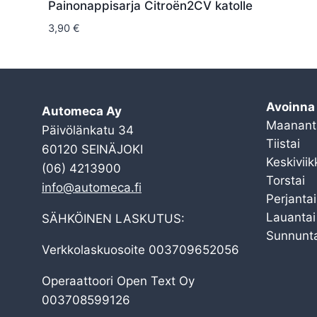
Painonappisarja Citroën2CV katolle
3,90
€
Avoinna
Automeca Ay
Maanant
Päivölänkatu 34
Tiistai
60120 SEINÄJOKI
Keskiviik
(06) 4213900
Torstai
info@automeca.fi
Perjantai
Lauantai
SÄHKÖINEN LASKUTUS:
Sunnunta
Verkkolaskuosoite 003709652056
Operaattoori Open Text Oy
003708599126