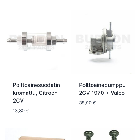
Polttoainesuodatin
Polttoainepumppu
kromattu, Citroën
2CV 1970-> Valeo
2CV
38,90
€
13,80
€