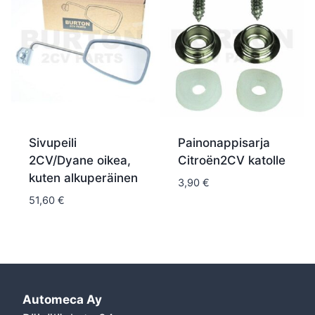
Sivupeili
Painonappisarja
2CV/Dyane oikea,
Citroën2CV katolle
kuten alkuperäinen
3,90
€
51,60
€
Automeca Ay