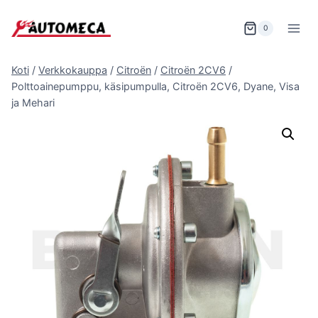
Siirry
sisältöön
0
Koti
/
Verkkokauppa
/
Citroën
/
Citroën 2CV6
/
Polttoainepumppu, käsipumpulla, Citroën 2CV6, Dyane, Visa
ja Mehari