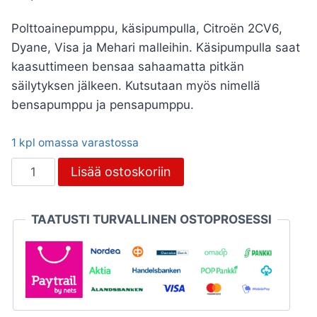
Polttoainepumppu, käsipumpulla, Citroën 2CV6,
Dyane, Visa ja Mehari malleihin. Käsipumpulla saat
kaasuttimeen bensaa sahaamatta pitkän
säilytyksen jälkeen. Kutsutaan myös nimellä
bensapumppu ja pensapumppu.
1 kpl omassa varastossa
Polttoainepumppu,
Lisää ostoskoriin
käsipumpulla,
Citroën
TAATUSTI TURVALLINEN OSTOPROSESSI
2CV6,
Dyane,
Visa
ja
Mehari