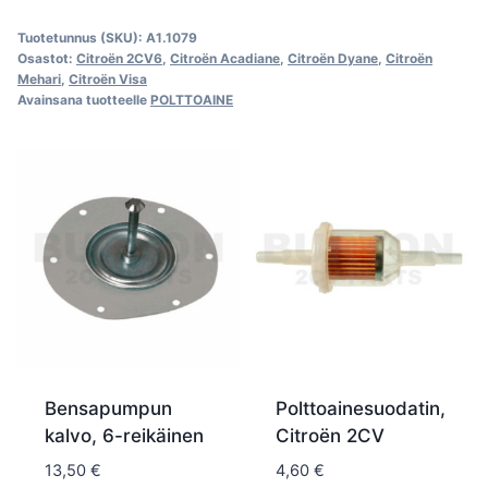
määrä
Tuotetunnus (SKU):
A1.1079
Osastot:
Citroën 2CV6
,
Citroën Acadiane
,
Citroën Dyane
,
Citroën
Mehari
,
Citroën Visa
Avainsana tuotteelle
POLTTOAINE
Bensapumpun
Polttoainesuodatin,
kalvo, 6-reikäinen
Citroën 2CV
13,50
€
4,60
€