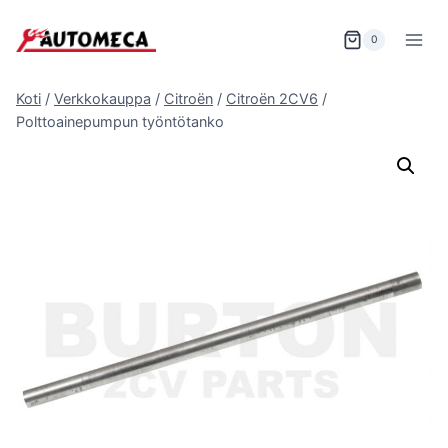
Siirry
sisältöön
0
Koti
/
Verkkokauppa
/
Citroën
/
Citroën 2CV6
/
Polttoainepumpun työntötanko