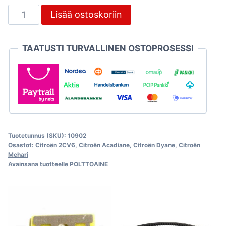
Polttoainepumpun
Lisää ostoskoriin
työntötanko
määrä
TAATUSTI TURVALLINEN OSTOPROSESSI
Tuotetunnus (SKU):
10902
Osastot:
Citroën 2CV6
,
Citroën Acadiane
,
Citroën Dyane
,
Citroën
Mehari
Avainsana tuotteelle
POLTTOAINE