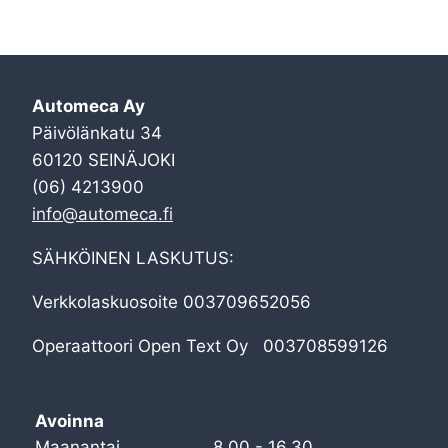
Automeca Ay
Päivölänkatu 34
60120 SEINÄJOKI
(06) 4213900
info@automeca.fi
SÄHKÖINEN LASKUTUS:
Verkkolaskuosoite 003709652056
Operaattoori Open Text Oy 003708599126
Avoinna
Maanantai
8.00 - 16.30