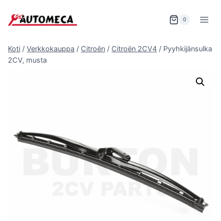
Siirry
sisältöön
0
Koti
/
Verkkokauppa
/
Citroën
/
Citroën 2CV4
/
Pyyhkijänsulka
2CV, musta