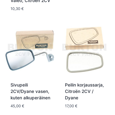
Valeo, Citroën 2CV
10,30
€
Sivupeili
Peilin korjaussarja,
2CV/Dyane vasen,
Citroën 2CV /
kuten alkuperäinen
Dyane
45,00
€
17,00
€