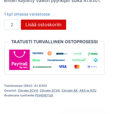
eniten käytetty Valeon pyyhkijän sulka A1.6301.
1 kpl omassa varastossa
Pyyhkijänsulka
Lisää ostoskoriin
2CV,
musta
TAATUSTI TURVALLINEN OSTOPROSESSI
määrä
Tuotetunnus (SKU):
A1.6302
Osastot:
Citroën 2CV4
,
Citroën 2CV6
,
Citroën AK, AKS ja AZU
Avainsana tuotteelle
PUHDISTUS