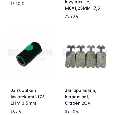
levyjarruille,
18,20
€
M8X1,25MM 17,5
73,90
€
Jarruputken
Jarrupalasarja,
tiivistekumi 2CV,
keraamiset,
LHM 3,5mm
Citroën 2CV
1,00
€
32,40
€