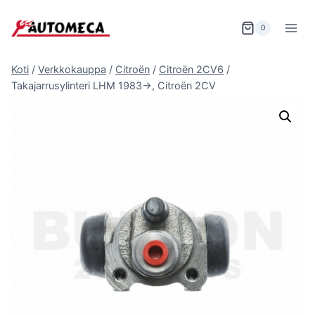
Siirry
sisältöön
0
Koti
/
Verkkokauppa
/
Citroën
/
Citroën 2CV6
/
Takajarrusylinteri LHM 1983->, Citroën 2CV