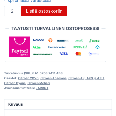
4 kpl omassa varastossa
Takajarrusylinteri
Lisää ostoskoriin
LHM
1983-
TAATUSTI TURVALLINEN OSTOPROSESSI
>,
Citroën
2CV
määrä
Tuotetunnus (SKU):
A1.5703 2411 ABS
Osastot:
Citroën 2CV6
,
Citroën Acadiane
,
Citroën AK, AKS ja AZU
,
Citroën Dyane
,
Citroën Mehari
Avainsana tuotteelle
JARRUT
Kuvaus