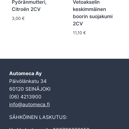
Pyöränmutteri,
Vetoakselin
Citroën 2CV
keskimmäinen
boorin suojakumi
3,00
€
2CV
11,10
€
Automeca Ay
Päivölänkatu 34
60120 SEINÄJOKI
(06) 4213900
info@automeca.fi
SÄHKÖINEN LASKUTUS: