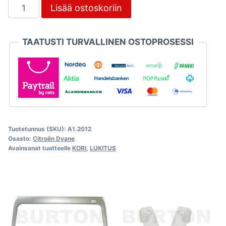
Takaovien
Lisää ostoskoriin
lukkomuovit,
Citroën
TAATUSTI TURVALLINEN OSTOPROSESSI
Dyane
määrä
Tuotetunnus (SKU):
A1.2012
Osasto:
Citroën Dyane
Avainsanat tuotteelle
KORI
,
LUKITUS