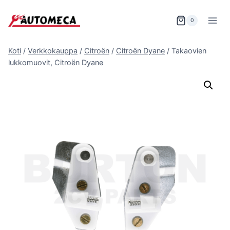
Siirry
sisältöön
0
Koti
/
Verkkokauppa
/
Citroën
/
Citroën Dyane
/
Takaovien
lukkomuovit, Citroën Dyane