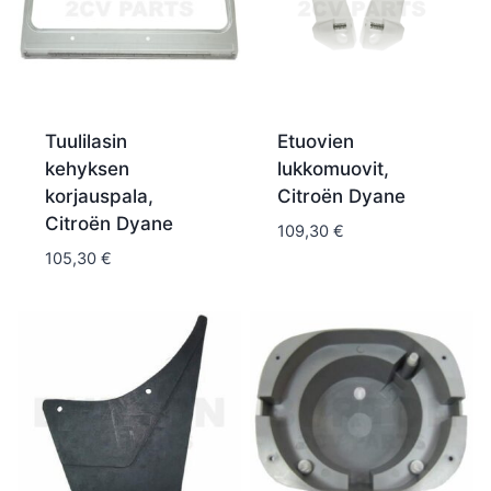
Tuulilasin
Etuovien
kehyksen
lukkomuovit,
korjauspala,
Citroën Dyane
Citroën Dyane
109,30
€
105,30
€