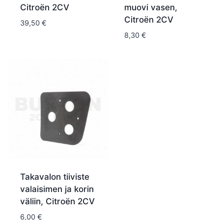
Citroën 2CV
muovi vasen,
Citroën 2CV
39,50
€
8,30
€
Takavalon tiiviste
valaisimen ja korin
väliin, Citroën 2CV
6,00
€