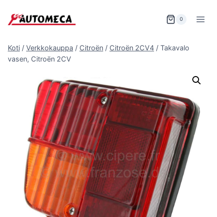
Siirry
sisältöön
0
Koti
/
Verkkokauppa
/
Citroën
/
Citroën 2CV4
/
Takavalo
vasen, Citroën 2CV