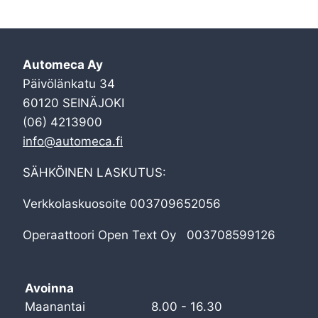
Automeca Ay
Päivölänkatu 34
60120 SEINÄJOKI
(06) 4213900
info@automeca.fi
SÄHKÖINEN LASKUTUS:
Verkkolaskuosoite 003709652056
Operaattoori Open Text Oy 003708599126
Avoinna
Maanantai
8.00 - 16.30