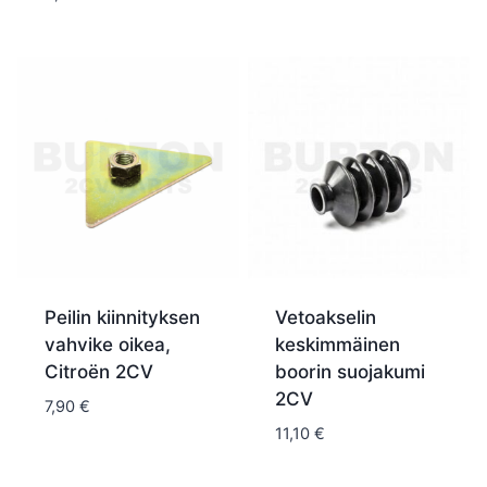
Peilin kiinnityksen
Vetoakselin
vahvike oikea,
keskimmäinen
Citroën 2CV
boorin suojakumi
2CV
7,90
€
11,10
€