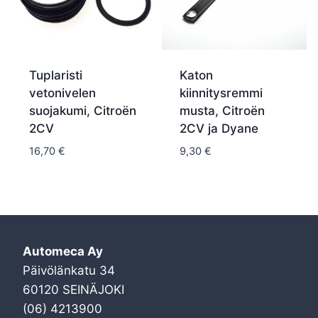
Tuplaristi
Katon
vetonivelen
kiinnitysremmi
suojakumi, Citroën
musta, Citroën
2CV
2CV ja Dyane
16,70
€
9,30
€
Automeca Ay
Päivölänkatu 34
60120 SEINÄJOKI
(06) 4213900