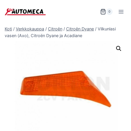
Siirry
sisältöön
0
Koti
/
Verkkokauppa
/
Citroën
/
Citroën Dyane
/
Vilkunlasi
vasen (Axo), Citroën Dyane ja Acadiane