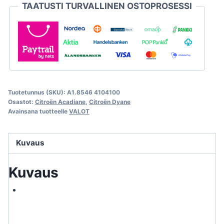
TAATUSTI TURVALLINEN OSTOPROSESSI
Citroën
Dyane
ja
Acadiane
määrä
Tuotetunnus (SKU):
A1.8546 4104100
Osastot:
Citroën Acadiane
,
Citroën Dyane
Avainsana tuotteelle
VALOT
Kuvaus
Kuvaus