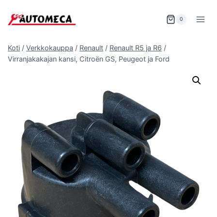
Siirry
sisältöön
0
Koti
/
Verkkokauppa
/
Renault
/
Renault R5 ja R6
/
Virranjakakajan kansi, Citroën GS, Peugeot ja Ford