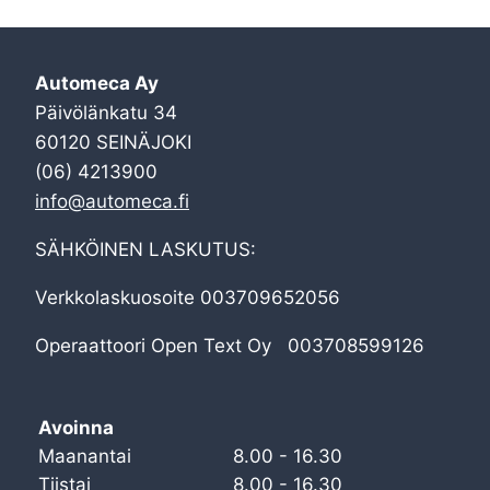
Automeca Ay
Päivölänkatu 34
60120 SEINÄJOKI
(06) 4213900
info@automeca.fi
SÄHKÖINEN LASKUTUS:
Verkkolaskuosoite 003709652056
Operaattoori Open Text Oy 003708599126
Avoinna
Maanantai
8.00 - 16.30
Tiistai
8.00 - 16.30