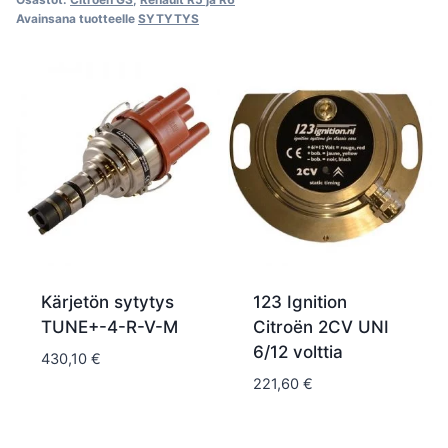
Avainsana tuotteelle
SYTYTYS
Kärjetön sytytys
123 Ignition
TUNE+-4-R-V-M
Citroën 2CV UNI
6/12 volttia
430,10
€
221,60
€