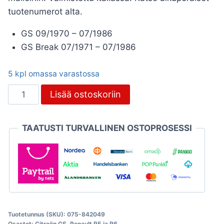
tuotenumerot alta.
GS 09/1970 – 07/1986
GS Break 07/1971 – 07/1986
5 kpl omassa varastossa
Virranjakakajan
Lisää ostoskoriin
kansi,
Citroën
TAATUSTI TURVALLINEN OSTOPROSESSI
GS,
Peugeot
ja
Ford
määrä
Tuotetunnus (SKU):
075-842049
Osastot:
Citroën GS
,
Renault R5 ja R6