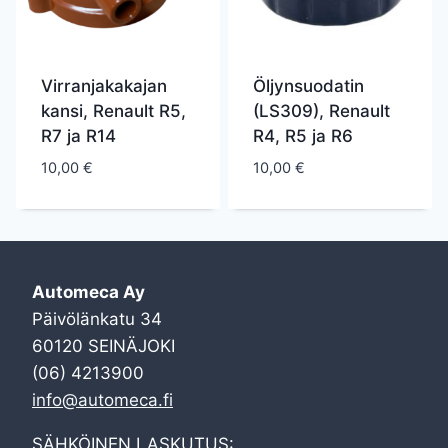
Virranjakakajan
Öljynsuodatin
kansi, Renault R5,
(LS309), Renault
R7 ja R14
R4, R5 ja R6
10,00
€
10,00
€
Automeca Ay
Päivölänkatu 34
60120 SEINÄJOKI
(06) 4213900
info@automeca.fi
SÄHKÖINEN LASKUTUS: