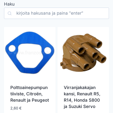
Haku
Search
Polttoainepumpun
Virranjakakajan
tiiviste, Citroën,
kansi, Renault R5,
Renault ja Peugeot
R14, Honda S800
ja Suzuki Servo
2,60
€