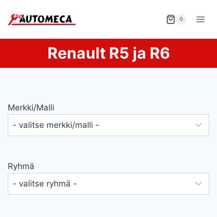
Siirry
sisältöön
0
Renault R5 ja R6
Merkki/malli
Ryhmä