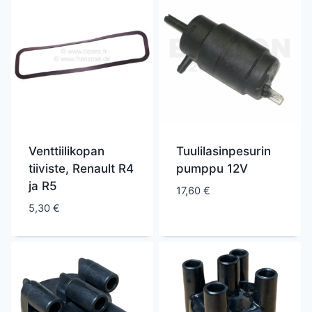
Venttiilikopan
Tuulilasinpesurin
tiiviste, Renault R4
pumppu 12V
ja R5
17,60
€
5,30
€