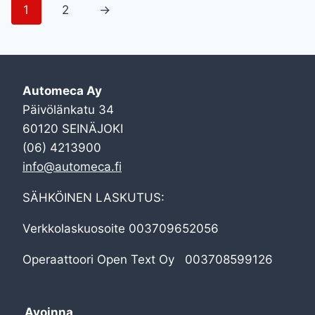
1
2
→
Automeca Ay
Päivölänkatu 34
60120 SEINÄJOKI
(06) 4213900
info@automeca.fi
SÄHKÖINEN LASKUTUS:
Verkkolaskuosoite 003709652056
Operaattoori Open Text Oy 003708599126
Avoinna