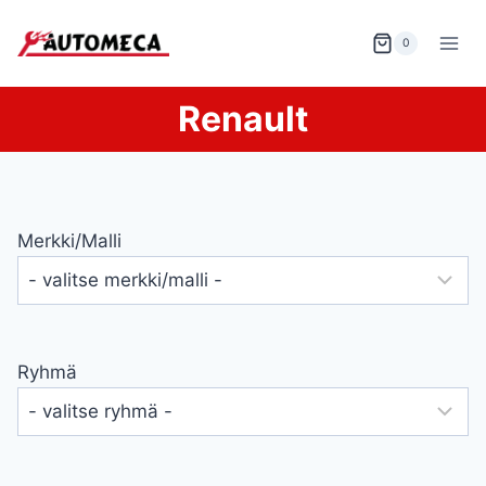
Siirry
sisältöön
0
Renault
Merkki/malli
Ryhmä