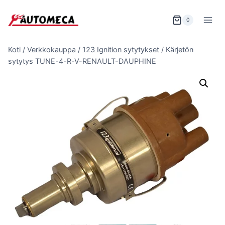
Siirry
sisältöön
0
Koti
/
Verkkokauppa
/
123 Ignition sytytykset
/
Kärjetön
sytytys TUNE-4-R-V-RENAULT-DAUPHINE