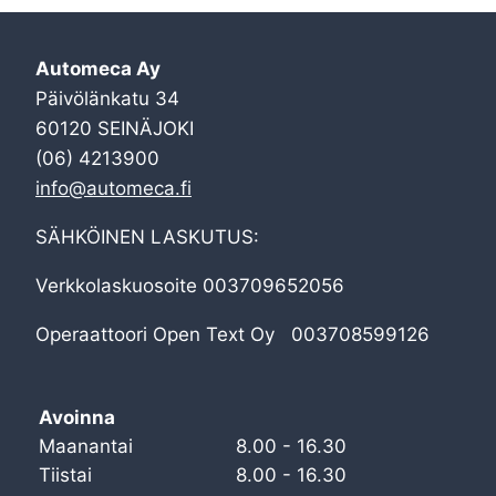
Automeca Ay
Päivölänkatu 34
60120 SEINÄJOKI
(06) 4213900
info@automeca.fi
SÄHKÖINEN LASKUTUS:
Verkkolaskuosoite 003709652056
Operaattoori Open Text Oy 003708599126
Avoinna
Maanantai
8.00 - 16.30
Tiistai
8.00 - 16.30