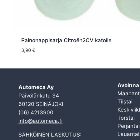
Painonappisarja Citroën2CV katolle
3,90
€
Avoinna
Automeca Ay
Maanant
Päivölänkatu 34
Tiistai
60120 SEINÄJOKI
Keskiviik
(06) 4213900
Torstai
info@automeca.fi
Perjantai
Lauantai
SÄHKÖINEN LASKUTUS: