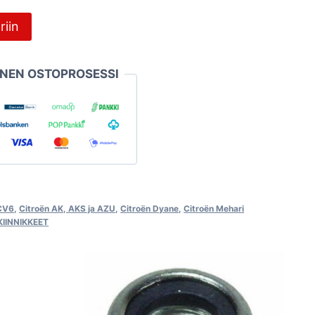
riin
INEN OSTOPROSESSI
2CV6
,
Citroën AK, AKS ja AZU
,
Citroën Dyane
,
Citroën Mehari
KIINNIKKEET