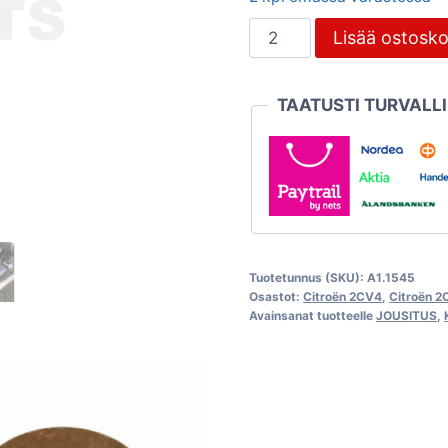
Iskunvaimentimen
Lisää ostosko
kiinnityspultti
12mm,
TAATUSTI TURVALL
Citroën
2CV
määrä
Tuotetunnus (SKU):
A1.1545
Osastot:
Citroën 2CV4
,
Citroën 
Avainsanat tuotteelle
JOUSITUS
,