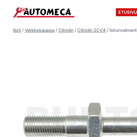
Siirry
sisältöön
ETUSIV
Koti
/
Verkkokauppa
/
Citroën
/
Citroën 2CV4
/
Iskunvaiment