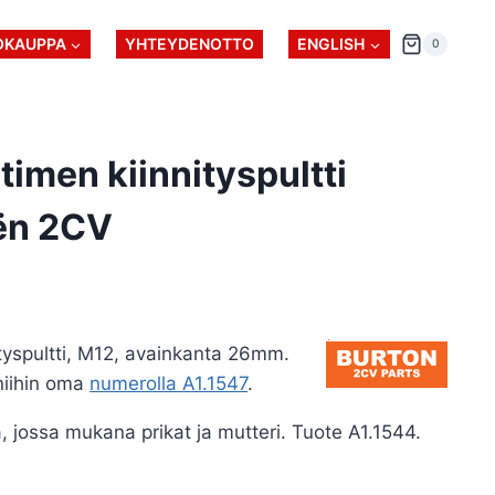
OKAUPPA
YHTEYDENOTTO
ENGLISH
0
imen kiinnityspultti
ën 2CV
tyspultti, M12, avainkanta 26mm.
niihin oma
numerolla A1.1547
.
 jossa mukana prikat ja mutteri. Tuote A1.1544.