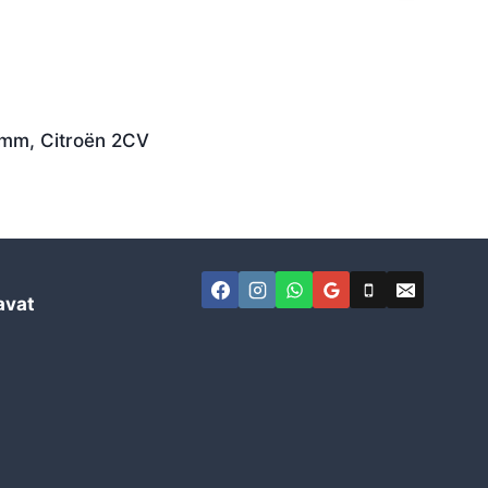
0mm, Citroën 2CV
avat