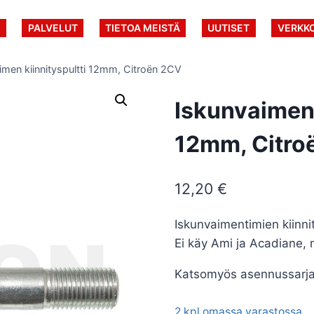
U
PALVELUT
TIETOA MEISTÄ
UUTISET
VERKK
imen kiinnityspultti 12mm, Citroën 2CV
Iskunvaiment
12mm, Citro
12,20
€
Iskunvaimentimien kiinni
Ei käy Ami ja Acadiane, 
Katsomyös asennussarja,
2 kpl omassa varastossa