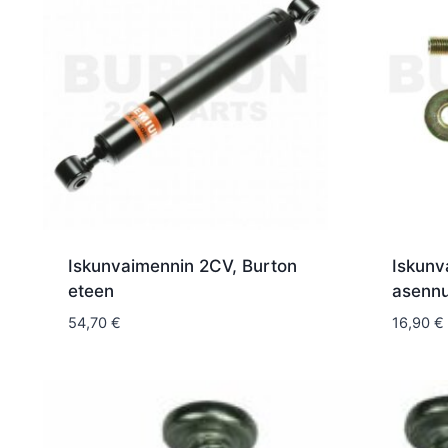
Iskunvaimennin 2CV, Burton
Iskunv
eteen
asennu
54,70
€
16,90
€