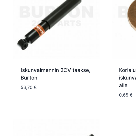
Iskunvaimennin 2CV taakse,
Korial
Burton
iskunv
alle
56,70
€
0,65
€