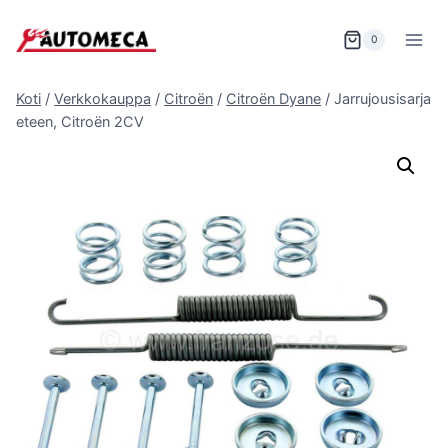
Siirry
sisältöön
0
Koti
/
Verkkokauppa
/
Citroën
/
Citroën Dyane
/
Jarrujousisarja
eteen, Citroën 2CV