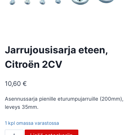
Jarrujousisarja eteen,
Citroën 2CV
10,60
€
Asennussarja pienille eturumpujarruille (200mm),
leveys 35mm.
1 kpl omassa varastossa
Jarrujousisarja