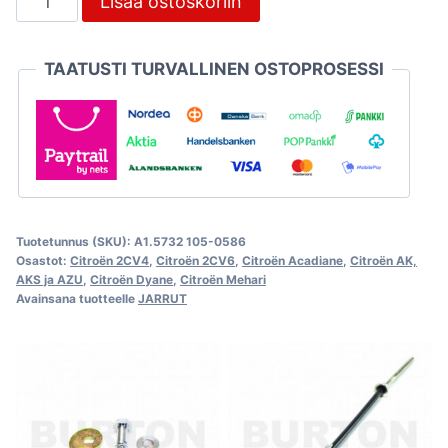
Lisää ostoskoriin
eteen,
Citroën
TAATUSTI TURVALLINEN OSTOPROSESSI
2CV
määrä
Tuotetunnus (SKU):
A1.5732 105-0586
Osastot:
Citroën 2CV4
,
Citroën 2CV6
,
Citroën Acadiane
,
Citroën AK,
AKS ja AZU
,
Citroën Dyane
,
Citroën Mehari
Avainsana tuotteelle
JARRUT