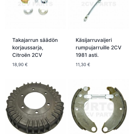
Takajarrun säädön
Käsijarruvaijeri
korjaussarja,
rumpujarruille 2CV
Citroën 2CV
1981 asti.
18,90
€
11,30
€