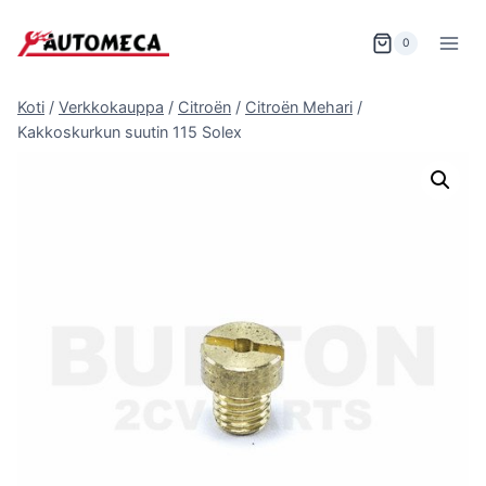
Siirry
sisältöön
0
Koti
/
Verkkokauppa
/
Citroën
/
Citroën Mehari
/
Kakkoskurkun suutin 115 Solex