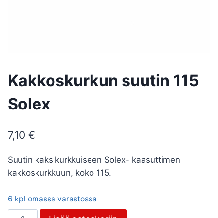
Kakkoskurkun suutin 115
Solex
7,10
€
Suutin kaksikurkkuiseen Solex- kaasuttimen
kakkoskurkkuun, koko 115.
6 kpl omassa varastossa
Kakkoskurkun