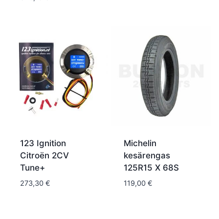
123 Ignition
Michelin
Citroën 2CV
kesärengas
Tune+
125R15 X 68S
273,30
€
119,00
€