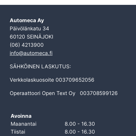
Automeca Ay
Päivölänkatu 34
60120 SEINÄJOKI
(06) 4213900
info@automeca.fi
SÄHKÖINEN LASKUTUS:
Verkkolaskuosoite 003709652056
Operaattoori Open Text Oy 003708599126
Avoinna
Maanantai
8.00 - 16.30
Tiistai
8.00 - 16.30