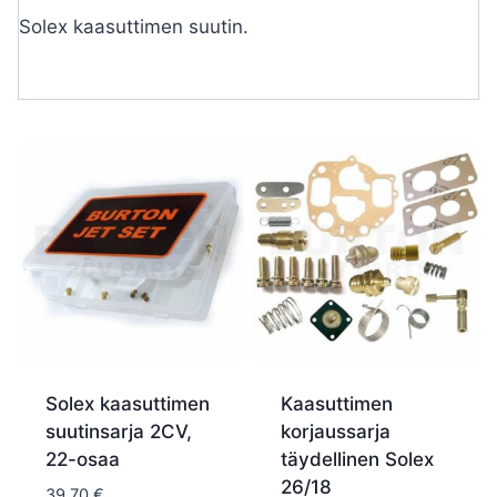
Solex kaasuttimen suutin.
Solex kaasuttimen
Kaasuttimen
suutinsarja 2CV,
korjaussarja
22-osaa
täydellinen Solex
26/18
39,70
€