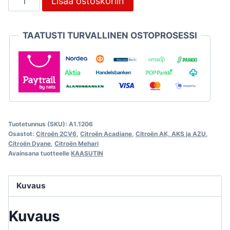
Lisää ostoskoriin
suutin
115
TAATUSTI TURVALLINEN OSTOPROSESSI
Solex
määrä
Tuotetunnus (SKU):
A1.1206
Osastot:
Citroën 2CV6
,
Citroën Acadiane
,
Citroën AK, AKS ja AZU
,
Citroën Dyane
,
Citroën Mehari
Avainsana tuotteelle
KAASUTIN
Kuvaus
Kuvaus