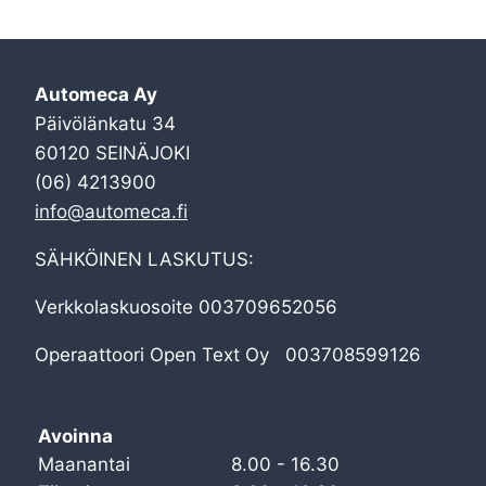
Automeca Ay
Päivölänkatu 34
60120 SEINÄJOKI
(06) 4213900
info@automeca.fi
SÄHKÖINEN LASKUTUS:
Verkkolaskuosoite 003709652056
Operaattoori Open Text Oy 003708599126
Avoinna
Maanantai
8.00 - 16.30