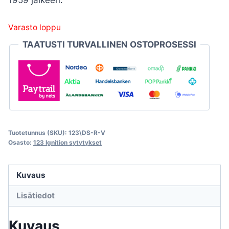
Varasto loppu
TAATUSTI TURVALLINEN OSTOPROSESSI
Tuotetunnus (SKU):
123\DS-R-V
Osasto:
123 Ignition sytytykset
Kuvaus
Lisätiedot
Kuvaus