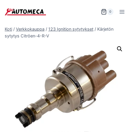
Siirry
sisältöön
0
Koti
/
Verkkokauppa
/
123 Ignition sytytykset
/
Kärjetön
sytytys Citröen-4-R-V