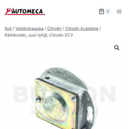
Siirry
sisältöön
0
Koti
/
Verkkokauppa
/
Citroën
/
Citroën Acadiane
/
Kärkikotelo, uusi tyhjä, Citroën 2CV