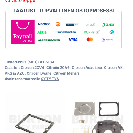
Varasto loppu
TAATUSTI TURVALLINEN OSTOPROSESSI
Tuotetunnus (SKU):
A1.5134
Osastot:
Citroën 2CV4
,
Citroën 2CV6
,
Citroën Acadiane
,
Citroën AK,
AKS ja AZU
,
Citroën Dyane
,
Citroën Mehari
Avainsana tuotteelle
SYTYTYS