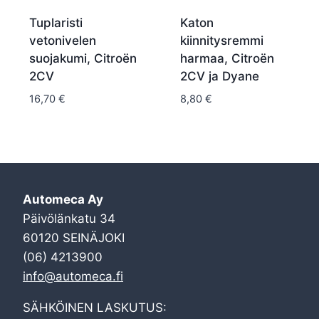
Tuplaristi
Katon
vetonivelen
kiinnitysremmi
suojakumi, Citroën
harmaa, Citroën
2CV
2CV ja Dyane
16,70
€
8,80
€
Automeca Ay
Päivölänkatu 34
60120 SEINÄJOKI
(06) 4213900
info@automeca.fi
SÄHKÖINEN LASKUTUS: