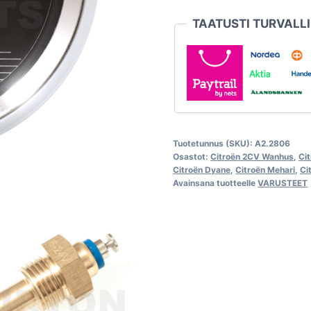
MMB-
TAATUSTI TURVALL
Burton
määrä
Tuotetunnus (SKU):
A2.2806
Osastot:
Citroën 2CV Wanhus
,
Ci
Citroën Dyane
,
Citroën Mehari
,
Ci
Avainsana tuotteelle
VARUSTEET