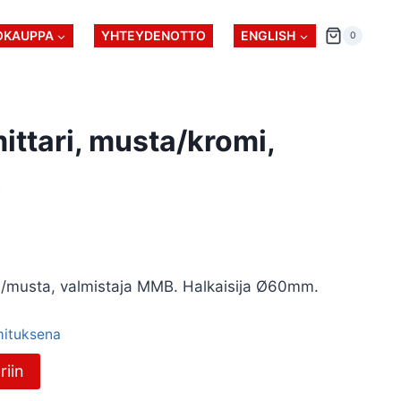
OKAUPPA
YHTEYDENOTTO
ENGLISH
0
ttari, musta/kromi,
n
a/musta, valmistaja MMB. Halkaisija Ø60mm.
imituksena
riin