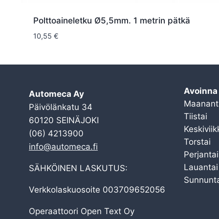
Polttoaineletku Ø5,5mm. 1 metrin pätkä
10,55
€
Avoinna
Automeca Ay
Maanant
Päivölänkatu 34
Tiistai
60120 SEINÄJOKI
Keskiviik
(06) 4213900
Torstai
info@automeca.fi
Perjantai
Lauantai
SÄHKÖINEN LASKUTUS:
Sunnunta
Verkkolaskuosoite 003709652056
Operaattoori Open Text Oy