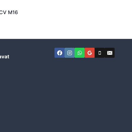
2CV M16
avat