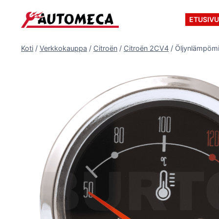
Siirry
sisältöön
ETUSIV
Koti
/
Verkkokauppa
/
Citroën
/
Citroën 2CV4
/
Öljynlämpömi