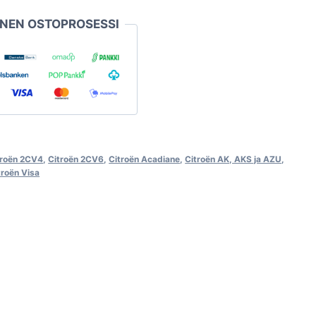
INEN OSTOPROSESSI
troën 2CV4
,
Citroën 2CV6
,
Citroën Acadiane
,
Citroën AK, AKS ja AZU
,
troën Visa