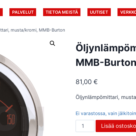
U
PALVELUT
TIETOA MEISTÄ
UUTISET
VERKK
ttari, musta/kromi, MMB-Burton
Öljynlämpömi
MMB-Burto
81,00
€
Öljynlämpömittari, must
Ei varastossa, vain jälkito
Öljynlämpömittari,
Lisää ostosko
musta/kromi,