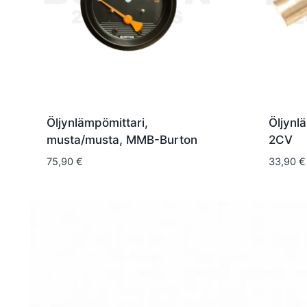
Öljynlämpömittari,
Öljynl
musta/musta, MMB-Burton
2CV
75,90
€
33,90
€