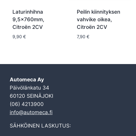
Laturinhihna
Peilin kiinnityksen
9,5x760mm,
vahvike oikea,
Citroën 2CV
Citroën 2CV
9,90
€
7,90
€
Automeca Ay
Päivölänkatu 34
60120 SEINÄJOKI
(06) 4213900
info@automeca.fi
SÄHKÖINEN LASKUTUS: