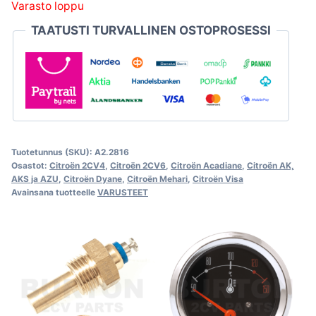
Varasto loppu
TAATUSTI TURVALLINEN OSTOPROSESSI
Tuotetunnus (SKU):
A2.2816
Osastot:
Citroën 2CV4
,
Citroën 2CV6
,
Citroën Acadiane
,
Citroën AK,
AKS ja AZU
,
Citroën Dyane
,
Citroën Mehari
,
Citroën Visa
Avainsana tuotteelle
VARUSTEET