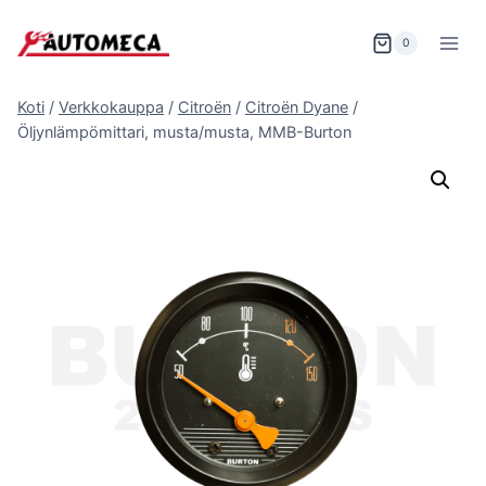
Siirry
sisältöön
0
Koti
/
Verkkokauppa
/
Citroën
/
Citroën Dyane
/
Öljynlämpömittari, musta/musta, MMB-Burton