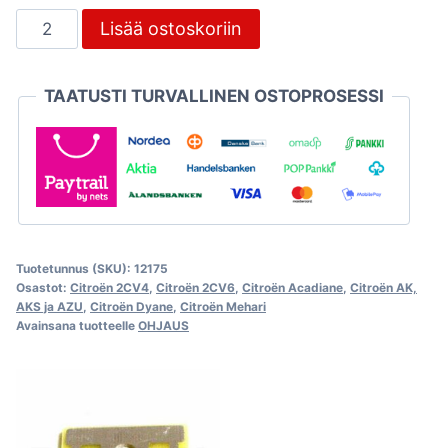
Raidetangon
Lisää ostoskoriin
sisäpään
kuulatappi,
TAATUSTI TURVALLINEN OSTOPROSESSI
Citroën
2CV
määrä
Tuotetunnus (SKU):
12175
Osastot:
Citroën 2CV4
,
Citroën 2CV6
,
Citroën Acadiane
,
Citroën AK,
AKS ja AZU
,
Citroën Dyane
,
Citroën Mehari
Avainsana tuotteelle
OHJAUS