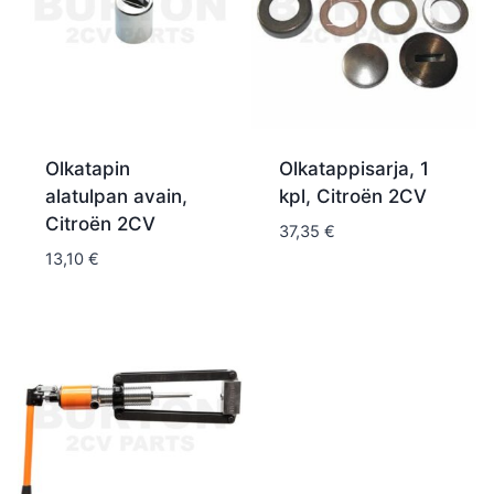
Olkatapin
Olkatappisarja, 1
alatulpan avain,
kpl, Citroën 2CV
Citroën 2CV
37,35
€
13,10
€