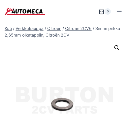
Siirry
sisältöön
0
Koti
/
Verkkokauppa
/
Citroën
/
Citroën 2CV6
/
Simmi prikka
2,65mm olkatappiin, Citroën 2CV