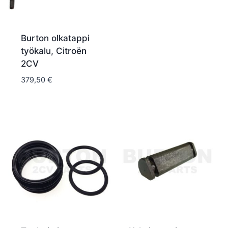
Burton olkatappi
työkalu, Citroën
2CV
379,50
€