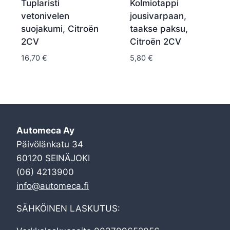
Tuplaristi
Kolmiotappi
vetonivelen
jousivarpaan,
suojakumi, Citroën
taakse paksu,
2CV
Citroën 2CV
16,70
€
5,80
€
Automeca Ay
Päivölänkatu 34
60120 SEINÄJOKI
(06) 4213900
info@automeca.fi
SÄHKÖINEN LASKUTUS: