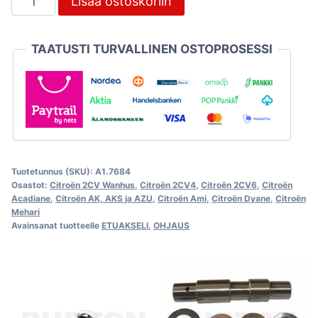
Lisää ostoskoriin
prikka
2,65mm
TAATUSTI TURVALLINEN OSTOPROSESSI
olkatappiin,
Citroën
2CV
määrä
Tuotetunnus (SKU):
A1.7684
Osastot:
Citroën 2CV Wanhus
,
Citroën 2CV4
,
Citroën 2CV6
,
Citroën
Acadiane
,
Citroën AK, AKS ja AZU
,
Citroën Ami
,
Citroën Dyane
,
Citroën
Mehari
Avainsanat tuotteelle
ETUAKSELI
,
OHJAUS