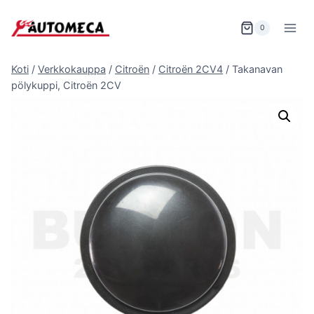
Siirry
sisältöön
0
Koti
/
Verkkokauppa
/
Citroën
/
Citroën 2CV4
/
Takanavan
pölykuppi, Citroën 2CV