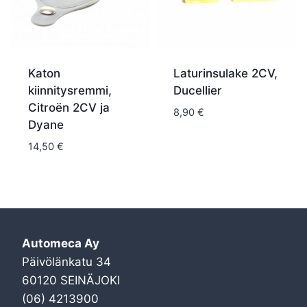
Katon
Laturinsulake 2CV,
kiinnitysremmi,
Ducellier
Citroën 2CV ja
8,90
€
Dyane
14,50
€
Automeca Ay
Päivölänkatu 34
60120 SEINÄJOKI
(06) 4213900