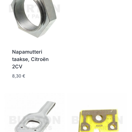
Napamutteri
taakse, Citroën
2CV
8,30
€