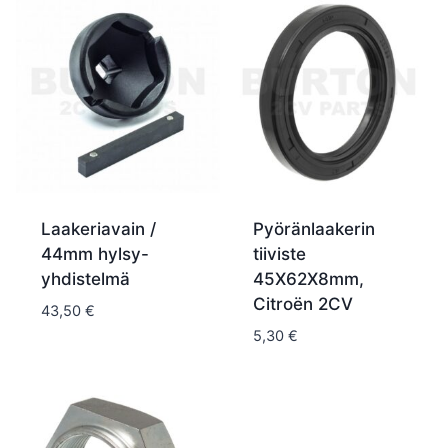
Laakeriavain /
Pyöränlaakerin
44mm hylsy-
tiiviste
yhdistelmä
45X62X8mm,
Citroën 2CV
43,50
€
5,30
€