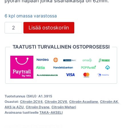
pyörän napaan jonka sisähalkaisija on 62mm.
6 kpl omassa varastossa
Takanavan
Lisää ostoskoriin
pölykuppi,
Citroën
TAATUSTI TURVALLINEN OSTOPROSESSI
2CV
määrä
Tuotetunnus (SKU):
A1.3915
Osastot:
Citroën 2CV4
,
Citroën 2CV6
,
Citroën Acadiane
,
Citroën AK,
AKS ja AZU
,
Citroën Dyane
,
Citroën Mehari
Avainsana tuotteelle
TAKA-AKSELI