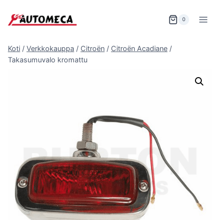
Siirry
sisältöön
0
Koti
/
Verkkokauppa
/
Citroën
/
Citroën Acadiane
/
Takasumuvalo kromattu