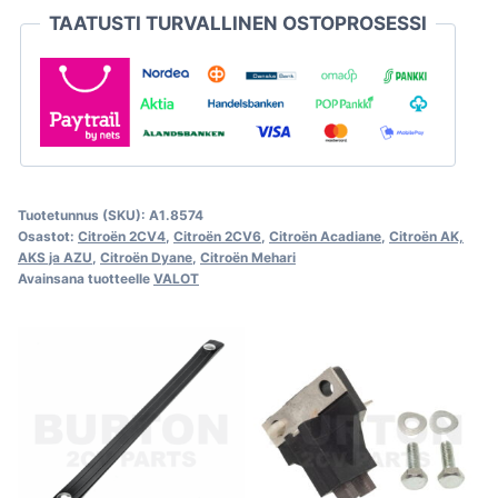
TAATUSTI TURVALLINEN OSTOPROSESSI
Tuotetunnus (SKU):
A1.8574
Osastot:
Citroën 2CV4
,
Citroën 2CV6
,
Citroën Acadiane
,
Citroën AK,
AKS ja AZU
,
Citroën Dyane
,
Citroën Mehari
Avainsana tuotteelle
VALOT