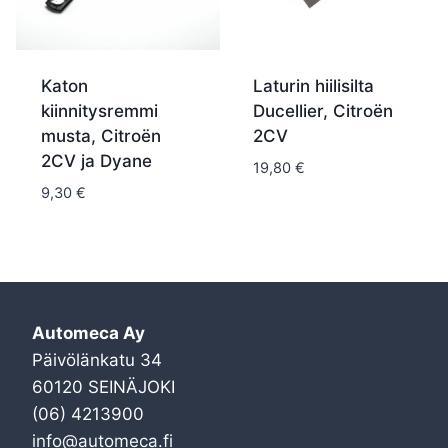
Katon
Laturin hiilisilta
kiinnitysremmi
Ducellier, Citroën
musta, Citroën
2CV
2CV ja Dyane
19,80
€
9,30
€
Automeca Ay
Päivölänkatu 34
60120 SEINÄJOKI
(06) 4213900
info@automeca.fi