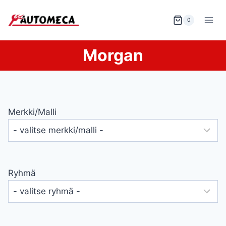
Siirry
sisältöön
0
Morgan
Merkki/malli
Ryhmä